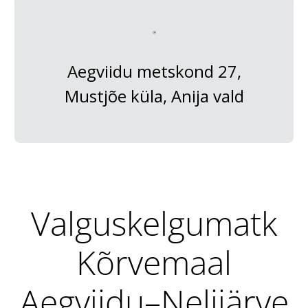
Aegviidu metskond 27,
Mustjõe küla, Anija vald
Valguskelgumatk
Kõrvemaal
Aegviidu–Nelijärve