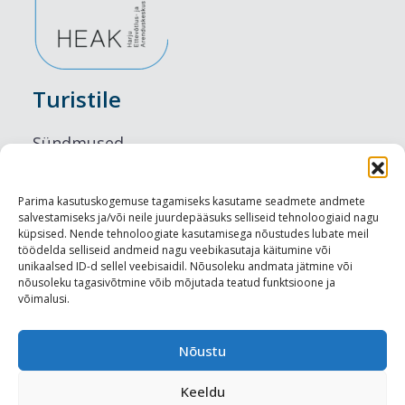
Turistile
Sündmused
Majutus
Parima kasutuskogemuse tagamiseks kasutame seadmete andmete
salvestamiseks ja/või neile juurdepääsuks selliseid tehnoloogiaid nagu
Maitseelamused
küpsised. Nende tehnoloogiate kasutamisega nõustudes lubate meil
töödelda selliseid andmeid nagu veebikasutaja käitumine või
Vaatamisväärsused
unikaalsed ID-d sellel veebisaidil. Nõusoleku andmata jätmine või
nõusoleku tagasivõtmine võib mõjutada teatud funktsioone ja
võimalusi.
Visit Tallinn
Turismiprofessionaalile
Nõustu
Keeldu
Harju-, Rapla- ja Läänemaa DMO