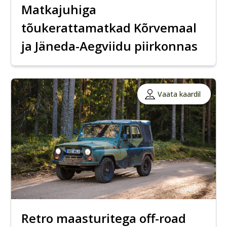
Matkajuhiga
tõukerattamatkad Kõrvemaal
ja Jäneda-Aegviidu piirkonnas
Vaata kaardil
Retro maasturitega off-road