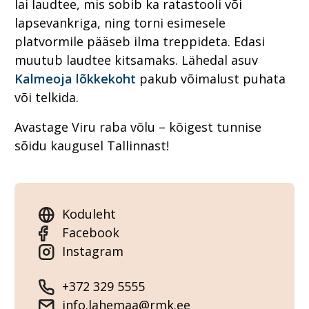
lai laudtee, mis sobib ka ratastooli või
lapsevankriga, ning torni esimesele
platvormile pääseb ilma treppideta. Edasi
muutub laudtee kitsamaks. Lähedal asuv
Kalmeoja lõkkekoht
pakub võimalust puhata
või telkida.
Avastage Viru raba võlu – kõigest tunnise
sõidu kaugusel Tallinnast!
Koduleht
Facebook
Instagram
+372 329 5555
info.lahemaa@rmk.ee