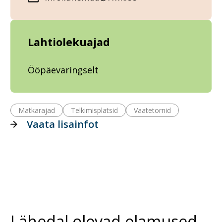
Lahtiolekuajad
Ööpäevaringselt
Matkarajad
Telkimisplatsid
Vaatetornid
Vaata lisainfot
Lähedal olevad elamused