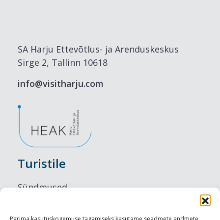
SA Harju Ettevõtlus- ja Arenduskeskus
Sirge 2, Tallinn 10618
info@visitharju.com
Turistile
Sündmused
Majutus
Parima kasutuskogemuse tagamiseks kasutame seadmete andmete