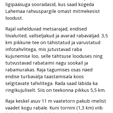
ligipääsuga sooradasid, kus saad kogeda
Lahemaa rahvuspargile omast mitmekesist
loodust.
Rajal vahelduvad metsarajad, endised
liivaluited, vallseljakud ja avarad rabaväljad. 3,5
km pikkune tee on tähistatud ja varustatud
infotahvlitega, mis jutustavad raba
kujunemise loo, selle tähtsuse looduses ning
tutvustavad rabataimi nagu sookail ja
rabamurakas. Raja tagumises osas näed
endise turbavälja taastamisala koos
selgitavate tahvlitega. Rada saad läbida ka
ringikujuliselt. Siis on teekonna pikkus 5,5 km.
Raja keskel asuv 11 m vaatetorn pakub imelist
vaadet kogu rabale. Kuni tornini (1,3 km) viib