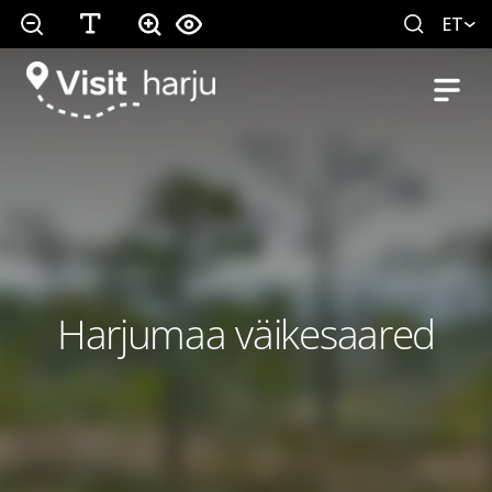
ET
Harjumaa väikesaared