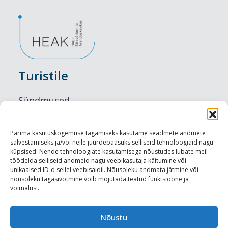
Turistile
Sündmused
Majutus
Parima kasutuskogemuse tagamiseks kasutame seadmete andmete
salvestamiseks ja/või neile juurdepääsuks selliseid tehnoloogiaid nagu
Maitseelamused
küpsised. Nende tehnoloogiate kasutamisega nõustudes lubate meil
töödelda selliseid andmeid nagu veebikasutaja käitumine või
Vaatamisväärsused
unikaalsed ID-d sellel veebisaidil. Nõusoleku andmata jätmine või
nõusoleku tagasivõtmine võib mõjutada teatud funktsioone ja
võimalusi.
Visit Tallinn
Turismiprofessionaalile
Nõustu