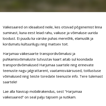
Väikesaared on ideaalsed neile, kes otsivad põgenemist linna
suminast, kuna eest leiad rahu, vaikuse ja võimaluse uurida
loodust. Ei puudu ka värske puhas mereõhk, elamuslik ja
kordumatu kultuurilugu ning maitsev toit.
Harjumaa väikesaarte transpordivõimalusi ja
puhkamisvõimaluste tutvustav kaart aitab sul koondada
transpordivõimalused Harjumaa saartele ning erinevate
teenuste nagu jalgrattarent, vaatamisväärsused, toitlustuse
võimalused ning teiste toredate teenuste info. Tere tulemast
saartele!
Lae alla Navicup mobiilirakendus, sest “Harjumaa
väikesaared” on seal palju täpsem ja nutikam.