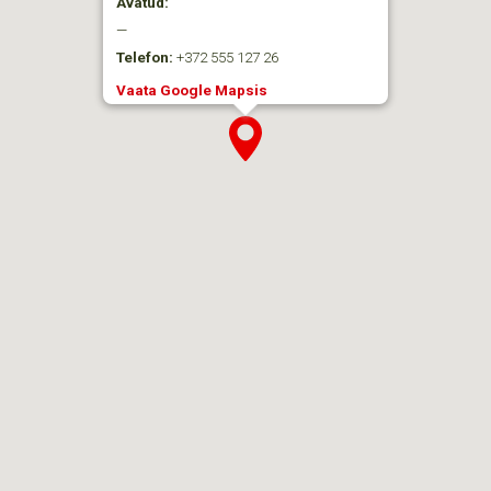
Avatud:
—
Telefon:
+372 555 127 26
Vaata Google Mapsis