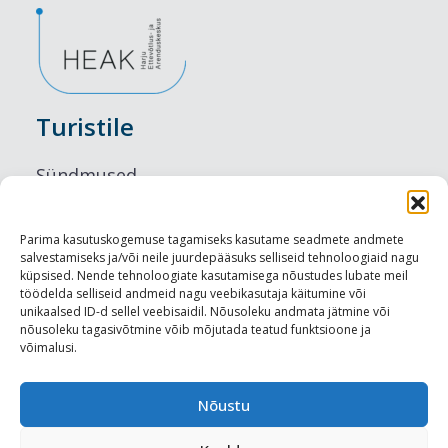
Turistile
Sündmused
Majutus
Parima kasutuskogemuse tagamiseks kasutame seadmete andmete
salvestamiseks ja/või neile juurdepääsuks selliseid tehnoloogiaid nagu
Maitseelamused
küpsised. Nende tehnoloogiate kasutamisega nõustudes lubate meil
töödelda selliseid andmeid nagu veebikasutaja käitumine või
Vaatamisväärsused
unikaalsed ID-d sellel veebisaidil. Nõusoleku andmata jätmine või
nõusoleku tagasivõtmine võib mõjutada teatud funktsioone ja
võimalusi.
Visit Tallinn
Turismiprofessionaalile
Nõustu