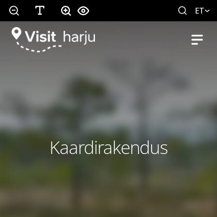
ET
Kaardirakendus