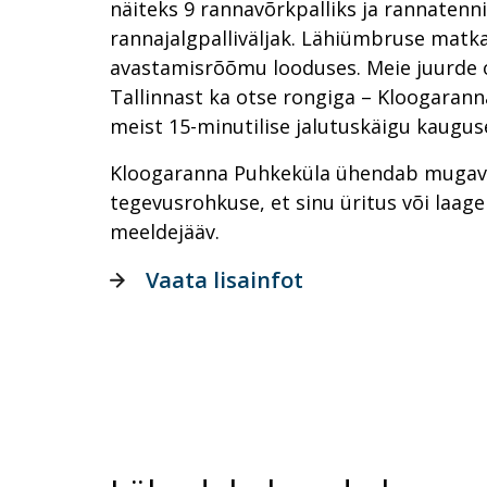
näiteks 9 rannavõrkpalliks ja rannatenni
rannajalgpalliväljak. Lähiümbruse matk
avastamisrõõmu looduses. Meie juurde o
Tallinnast ka otse rongiga – Kloogaran
meist 15-minutilise jalutuskäigu kauguse
Kloogaranna Puhkeküla ühendab mugavu
tegevusrohkuse, et sinu üritus või laager
meeldejääv.
Vaata lisainfot