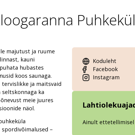
loogaranna Puhkekü
le majutust ja ruume
linnast, kauni
Koduleht
 puhata hubastes
Facebook
õnusid koos saunaga.
Instagram
e
tervislikke ja maitsvaid
ma seltskonnaga ka
 põnevust meie juures
Lahtiolekuaja
ioonide näol.
 puhkeküla
Ainult ettetellimisel
d spordivõimalused –