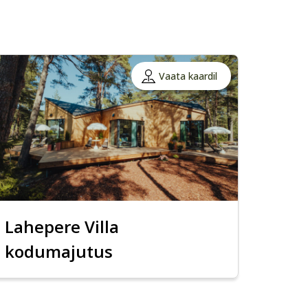
Vaata kaardil
Lahepere Villa
kodumajutus