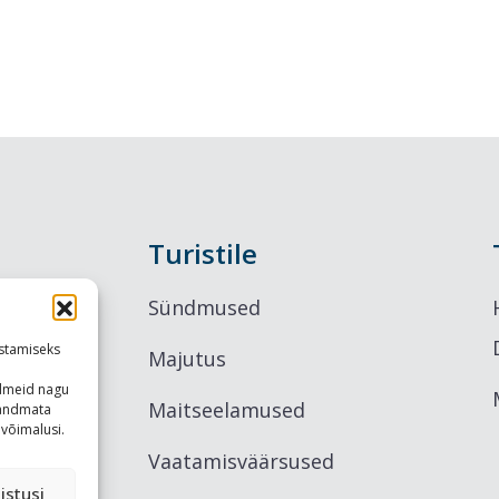
Turistile
Sündmused
stamiseks
Majutus
ndmeid nagu
Maitseelamused
u andmata
võimalusi.
Vaatamisväärsused
istusi