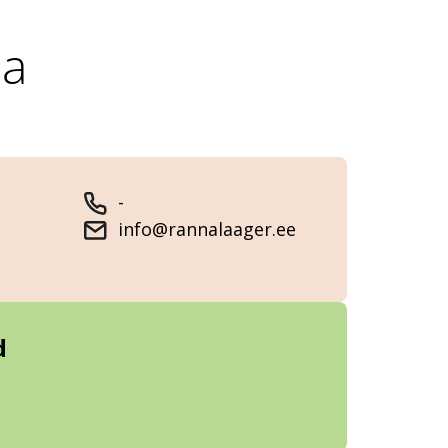
la
-
info@rannalaager.ee
d