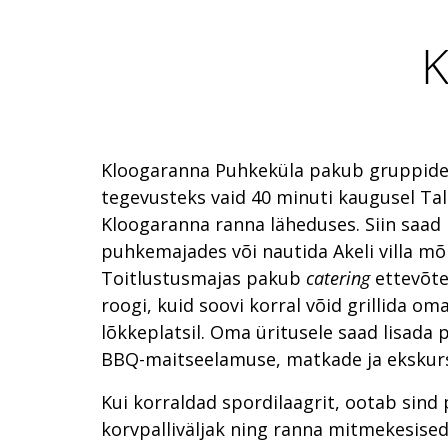
K
Kloogaranna Puhkeküla pakub gruppide
tegevusteks vaid 40 minuti kaugusel Tal
Kloogaranna ranna läheduses. Siin saad
puhkemajades või nautida Akeli villa m
Toitlustusmajas pakub
catering
ettevõt
roogi, kuid soovi korral võid grillida o
lõkkeplatsil. Oma üritusele saad lisada
BBQ-maitseelamuse, matkade ja ekskurs
Kui korraldad spordilaagrit, ootab sind
korvpalliväljak ning ranna mitmekesise