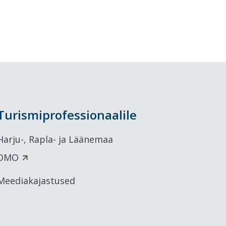
Turismiprofessionaalile
Harju-, Rapla- ja Läänemaa
DMO
Meediakajastused