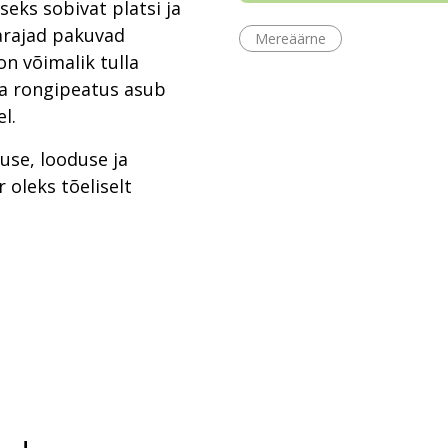
seks sobivat platsi ja
arajad pakuvad
Mereäärne
n võimalik tulla
na rongipeatus asub
l.
se, looduse ja
 oleks tõeliselt