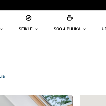
SEIKLE
SÖÖ & PUHKA
Ü
üla