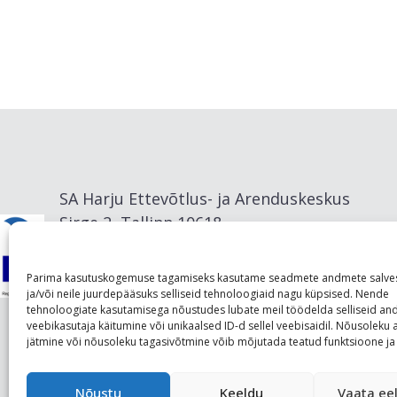
SA Harju Ettevõtlus- ja Arenduskeskus
Sirge 2, Tallinn 10618
info@visitharju.com
Parima kasutuskogemuse tagamiseks kasutame seadmete andmete salve
ja/või neile juurdepääsuks selliseid tehnoloogiaid nagu küpsised. Nende
tehnoloogiate kasutamisega nõustudes lubate meil töödelda selliseid a
veebikasutaja käitumine või unikaalsed ID-d sellel veebisaidil. Nõusolek
jätmine või nõusoleku tagasivõtmine võib mõjutada teatud funktsioone ja 
Nõustu
Keeldu
Vaata eel