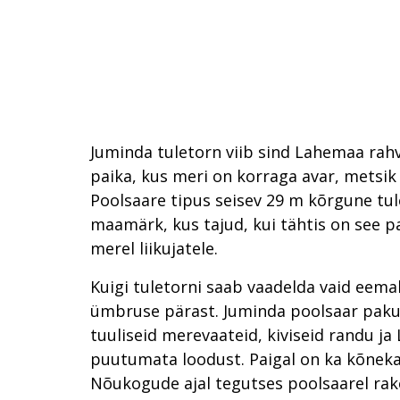
Juminda tuletorn viib sind Lahemaa rah
paika, kus meri on korraga avar, metsik 
Poolsaare tipus seisev 29 m kõrgune tul
maamärk, kus tajud, kui tähtis on see p
merel liikujatele.
Kuigi tuletorni saab vaadelda vaid eemalt
ümbruse pärast. Juminda poolsaar pakub
tuuliseid merevaateid, kiviseid randu j
puutumata loodust. Paigal on ka kõnekas
Nõukogude ajal tegutses poolsaarel rake