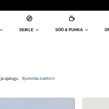
SEIKLE
SÖÖ & PUHKA
Ü
ja ajalugu
Juminda tuletorn