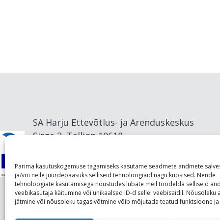
SA Harju Ettevõtlus- ja Arenduskeskus
Sirge 2, Tallinn 10618
info@visitharju.com
Parima kasutuskogemuse tagamiseks kasutame seadmete andmete salve
ja/või neile juurdepääsuks selliseid tehnoloogiaid nagu küpsised. Nende
tehnoloogiate kasutamisega nõustudes lubate meil töödelda selliseid a
veebikasutaja käitumine või unikaalsed ID-d sellel veebisaidil. Nõusolek
jätmine või nõusoleku tagasivõtmine võib mõjutada teatud funktsioone ja 