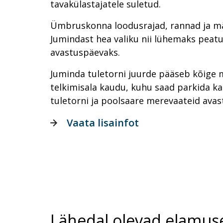
tavakülastajatele suletud.
Ümbruskonna loodusrajad, rannad ja m
Jumindast hea valiku nii lühemaks peatu
avastuspäevaks.
Juminda tuletorni juurde pääseb kõige
telkimisala kaudu, kuhu saad parkida ka
tuletorni ja poolsaare merevaateid ava
Vaata lisainfot
Lähedal olevad elamus