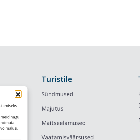
Turistile
Sündmused
stamiseks
Majutus
ndmeid nagu
Maitseelamused
u andmata
võimalusi.
Vaatamisväärsused