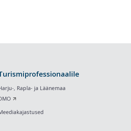
Turismiprofessionaalile
Harju-, Rapla- ja Läänemaa
DMO
Meediakajastused