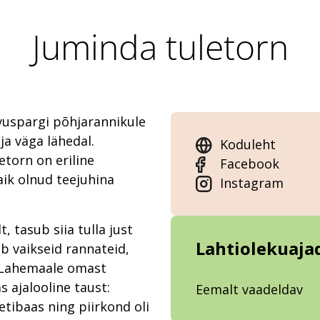
Juminda tuletorn
vuspargi põhjarannikule
ja väga lähedal.
Koduleht
etorn on eriline
Facebook
aik olnud teejuhina
Instagram
, tasub siia tulla just
Lahtiolekuaja
 vaikseid rannateid,
a Lahemaale omast
 ajalooline taust:
Eemalt vaadeldav
tibaas ning piirkond oli