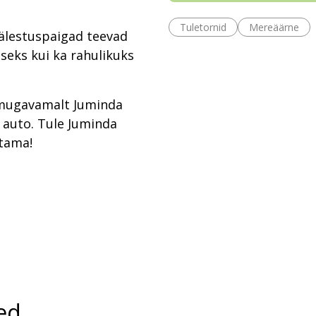
Tuletornid
Mereäärne
älestuspaigad teevad
seks kui ka rahulikuks
 mugavamalt Juminda
 auto. Tule Juminda
stama!
ed