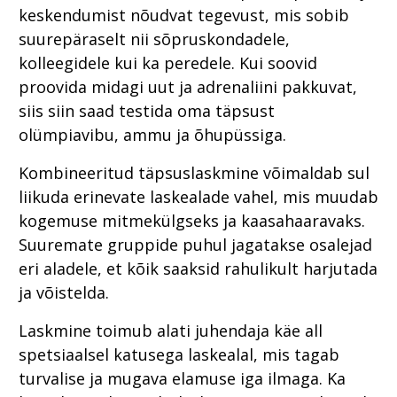
keskendumist nõudvat tegevust, mis sobib
suurepäraselt nii sõpruskondadele,
kolleegidele kui ka peredele. Kui soovid
proovida midagi uut ja adrenaliini pakkuvat,
siis siin saad testida oma täpsust
olümpiavibu, ammu ja õhupüssiga.
Kombineeritud täpsuslaskmine võimaldab sul
liikuda erinevate laskealade vahel, mis muudab
kogemuse mitmekülgseks ja kaasahaaravaks.
Suuremate gruppide puhul jagatakse osalejad
eri aladele, et kõik saaksid rahulikult harjutada
ja võistelda.
Laskmine toimub alati juhendaja käe all
spetsiaalsel katusega laskealal, mis tagab
turvalise ja mugava elamuse iga ilmaga. Ka