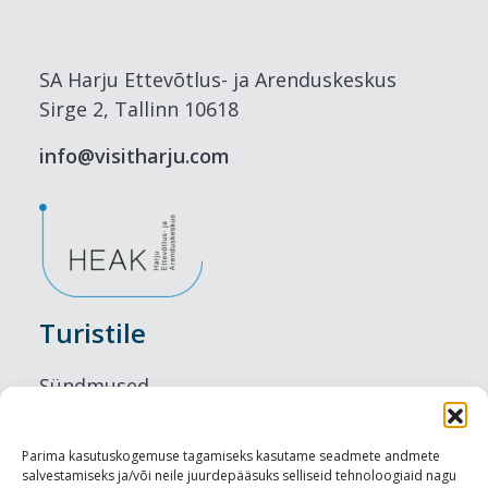
SA Harju Ettevõtlus- ja Arenduskeskus
Sirge 2, Tallinn 10618
info@visitharju.com
Turistile
Sündmused
Majutus
Parima kasutuskogemuse tagamiseks kasutame seadmete andmete
salvestamiseks ja/või neile juurdepääsuks selliseid tehnoloogiaid nagu
Maitseelamused