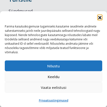
Sündmused
Majutus
Parima kasutuskogemuse tagamiseks kasutame seadmete andmete
salvestamiseks ja/või neile juurdepääsuks selliseid tehnoloogiaid nagu
Maitseelamused
küpsised. Nende tehnoloogiate kasutamisega nõustudes lubate meil
töödelda selliseid andmeid nagu veebikasutaja käitumine või
Vaatamisväärsused
unikaalsed ID-d sellel veebisaidil. Nõusoleku andmata jätmine või
nõusoleku tagasivõtmine võib mõjutada teatud funktsioone ja
võimalusi.
Visit Tallinn
Turismiprofessionaalile
Nõustu
Keeldu
Harju-, Rapla- ja Läänemaa DMO
Vaata eelistusi
Meediakajastused
Privaatsustingimused