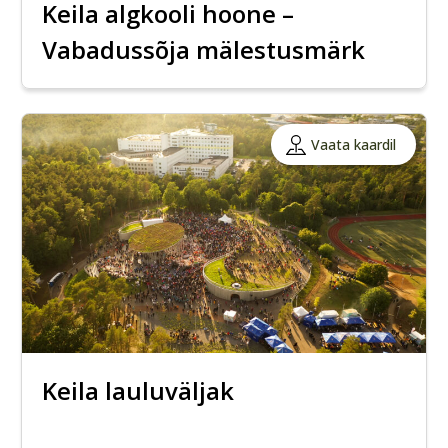
Keila algkooli hoone –
Vabadussõja mälestusmärk
Vaata kaardil
Keila lauluväljak