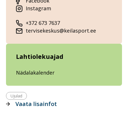
Facebook
Instagram
+372 673 7637
tervisekeskus@keilasport.ee
Lahtiolekuajad
Nädalakalender
Ujulad
Vaata lisainfot