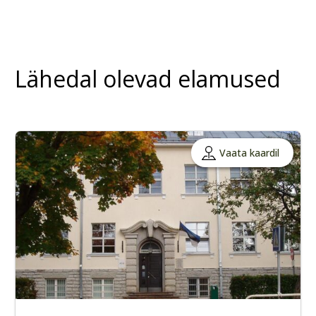
Lähedal olevad elamused
Vaata kaardil