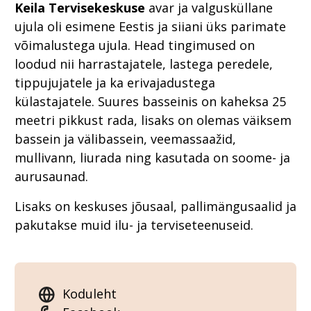
Keila Tervisekeskuse
avar ja valgusküllane
ujula oli esimene Eestis ja siiani üks parimate
võimalustega ujula. Head tingimused on
loodud nii harrastajatele, lastega peredele,
tippujujatele ja ka erivajadustega
külastajatele. Suures basseinis on kaheksa 25
meetri pikkust rada, lisaks on olemas väiksem
bassein ja välibassein, veemassaažid,
mullivann, liurada ning kasutada on soome- ja
aurusaunad.
Lisaks on keskuses jõusaal, pallimängusaalid ja
pakutakse muid ilu- ja terviseteenuseid.
Koduleht