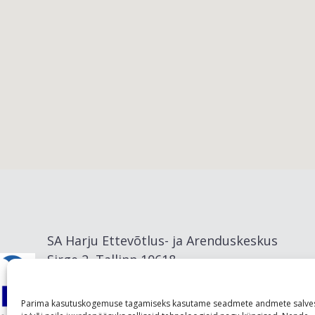
Viimsi vald
SA Harju Ettevõtlus- ja Arenduskeskus
Sirge 2, Tallinn 10618
info@visitharju.com
Parima kasutuskogemuse tagamiseks kasutame seadmete andmete salve