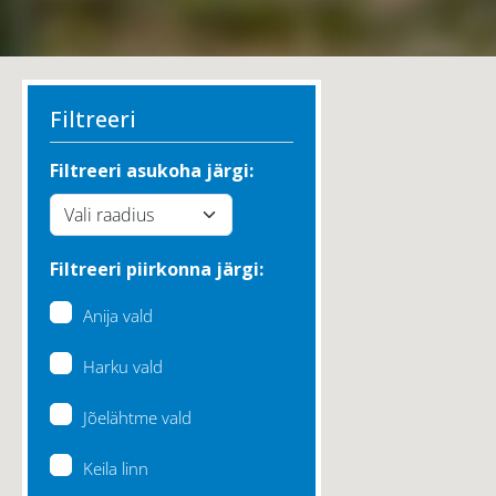
Filtreeri
Filtreeri asukoha järgi:
Filtreeri piirkonna järgi:
Anija vald
Harku vald
Jõelähtme vald
Keila linn