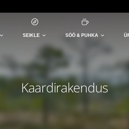
SEIKLE
SÖÖ & PUHKA
Ü
Kaardirakendus