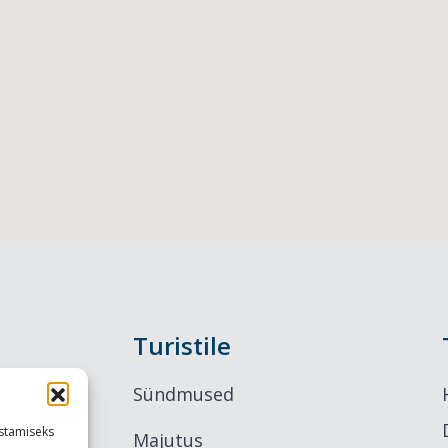
Turistile
Sündmused
stamiseks
Majutus