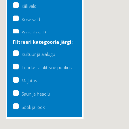
Kiili vald
Kose vald
Kuusalu vald
Filtreeri kategooria järgi:
Lääne-Harju vald
Kultuur ja ajalugu
Loksa linn
Loodus ja aktiivne puhkus
Maardu linn
Majutus
Raasiku vald
Saun ja heaolu
Rae vald
Söök ja jook
Saku vald
Saue vald