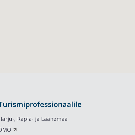
Turismiprofessionaalile
Harju-, Rapla- ja Läänemaa
DMO