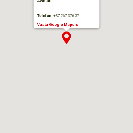
Avatud:
—
Telefon:
+37 267 376 37
Vaata Google Mapsis