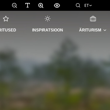
ET
RITUSED
INSPIRATSIOON
ÄRITURISM