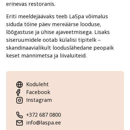
erinevas restoranis.
Eriti meeldejäävaks teeb LaSpa võimalus
siduda töine päev mereäärse looduse,
lõõgastuse ja ühise ajaveetmisega. Lisaks
siseruumidele ootab külalisi tipitelk –
skandinaavialikult looduslähedane peopaik
keset männimetsa ja liivaluiteid.
Koduleht
Facebook
Instagram
+372 687 0800
info@laspa.ee