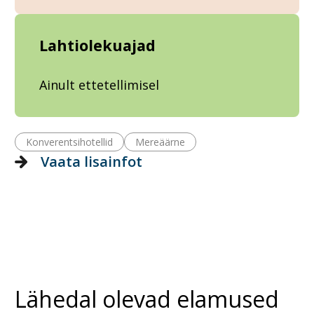
Lahtiolekuajad
Ainult ettetellimisel
Konverentsihotellid
Mereäärne
Vaata lisainfot
Lähedal olevad elamused