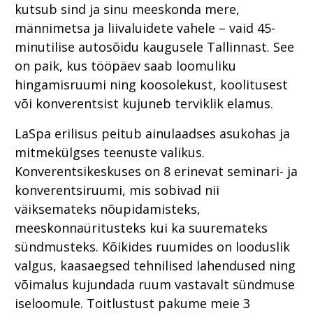
kutsub sind ja sinu meeskonda mere,
männimetsa ja liivaluidete vahele – vaid 45-
minutilise autosõidu kaugusele Tallinnast. See
on paik, kus tööpäev saab loomuliku
hingamisruumi ning koosolekust, koolitusest
või konverentsist kujuneb terviklik elamus.
LaSpa erilisus peitub ainulaadses asukohas ja
mitmekülgses teenuste valikus.
Konverentsikeskuses on 8 erinevat seminari- ja
konverentsiruumi, mis sobivad nii
väiksemateks nõupidamisteks,
meeskonnaüritusteks kui ka suuremateks
sündmusteks. Kõikides ruumides on looduslik
valgus, kaasaegsed tehnilised lahendused ning
võimalus kujundada ruum vastavalt sündmuse
iseloomule. Toitlustust pakume meie 3