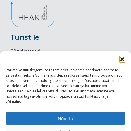
Turistile
Sündmused
Majutus
Parima kasutuskogemuse tagamiseks kasutame seadmete andmete
salvestamiseks ja/või neile juurdepääsuks selliseid tehnoloogiaid nagu
Maitseelamused
küpsised. Nende tehnoloogiate kasutamisega nõustudes lubate meil
töödelda selliseid andmeid nagu veebikasutaja käitumine või
Vaatamisväärsused
unikaalsed ID-d sellel veebisaidil. Nõusoleku andmata jätmine või
nõusoleku tagasivõtmine võib mõjutada teatud funktsioone ja
võimalusi.
Visit Tallinn
Turismiprofessionaalile
Nõustu