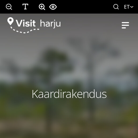
ET
Kaardirakendus