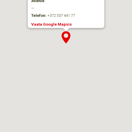
Avatud:
—
Telefon:
+372 537 441 77
Vaata Google Mapsis