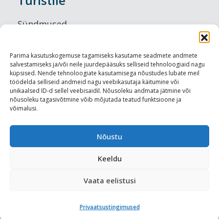
Turistile
Sündmused
Majutus
Parima kasutuskogemuse tagamiseks kasutame seadmete andmete
salvestamiseks ja/või neile juurdepääsuks selliseid tehnoloogiaid nagu
Maitseelamused
küpsised. Nende tehnoloogiate kasutamisega nõustudes lubate meil
töödelda selliseid andmeid nagu veebikasutaja käitumine või
Vaatamisväärsused
unikaalsed ID-d sellel veebisaidil. Nõusoleku andmata jätmine või
nõusoleku tagasivõtmine võib mõjutada teatud funktsioone ja
võimalusi.
Visit Tallinn
Turismiprofessionaalile
Nõustu
Keeldu
Harju-, Rapla- ja Läänemaa DMO
Vaata eelistusi
Meediakajastused
Privaatsustingimused