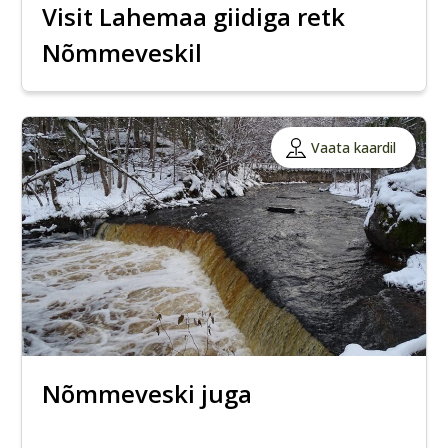
Visit Lahemaa giidiga retk
Nõmmeveskil
Vaata kaardil
Nõmmeveski juga