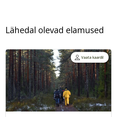
Lähedal olevad elamused
Vaata kaardil