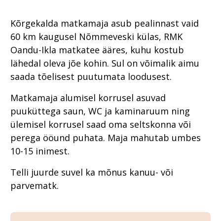
Kõrgekalda matkamaja
asub pealinnast vaid
60 km kaugusel Nõmmeveski külas, RMK
Oandu-Ikla matkatee ääres, kuhu kostub
lähedal oleva jõe kohin. Sul on võimalik aimu
saada tõelisest puutumata loodusest.
Matkamaja alumisel korrusel asuvad
puuküttega saun, WC ja kaminaruum ning
ülemisel korrusel saad oma seltskonna või
perega ööund puhata. Maja mahutab umbes
10-15 inimest.
Telli juurde suvel ka mõnus kanuu- või
parvematk.