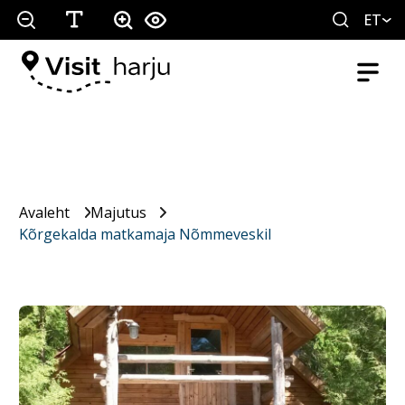
ET
Avaleht
Majutus
Kõrgekalda matkamaja Nõmmeveskil