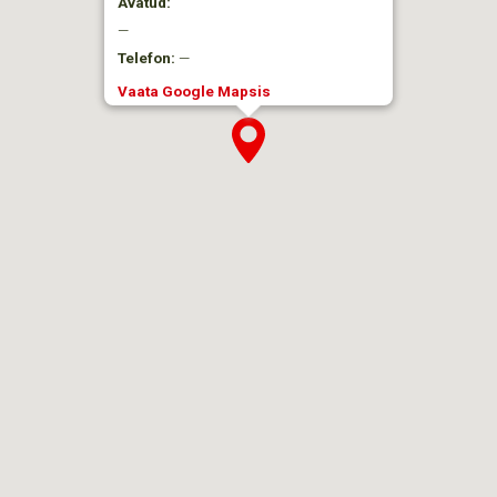
Avatud:
—
Telefon:
—
Vaata Google Mapsis