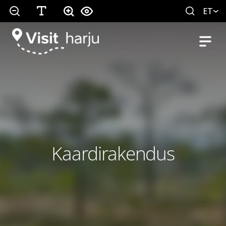
ET
Kaardirakendus