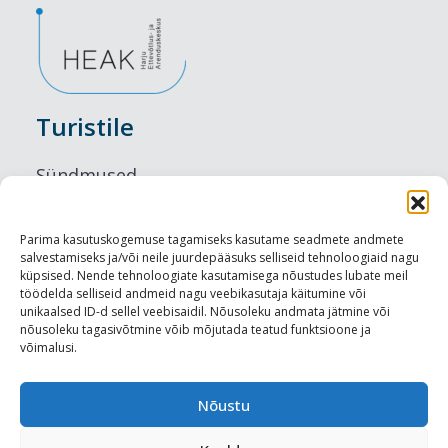
Turistile
Sündmused
Majutus
Parima kasutuskogemuse tagamiseks kasutame seadmete andmete
salvestamiseks ja/või neile juurdepääsuks selliseid tehnoloogiaid nagu
Maitseelamused
küpsised. Nende tehnoloogiate kasutamisega nõustudes lubate meil
töödelda selliseid andmeid nagu veebikasutaja käitumine või
Vaatamisväärsused
unikaalsed ID-d sellel veebisaidil. Nõusoleku andmata jätmine või
nõusoleku tagasivõtmine võib mõjutada teatud funktsioone ja
võimalusi.
Visit Tallinn
Turismiprofessionaalile
Nõustu