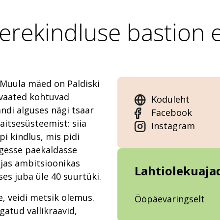
erekindluse bastion
 Muula mäed on Paldiski
vaated kohtuvad
Koduleht
andi alguses nägi tsaar
Facebook
aitsesüsteemist: siia
Instagram
i kindlus, mis pidi
gesse paekaldasse
 ajas ambitsioonikas
Lahtiolekuaja
ses juba üle 40 suurtüki.
e, veidi metsik olemus.
Ööpäevaringselt
gatud vallikraavid,