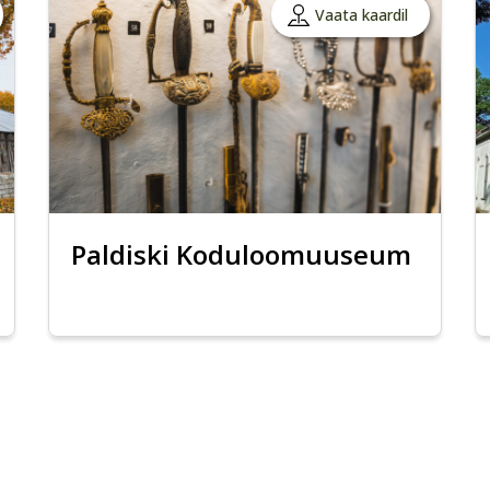
Vaata kaardil
Paldiski Koduloomuuseum