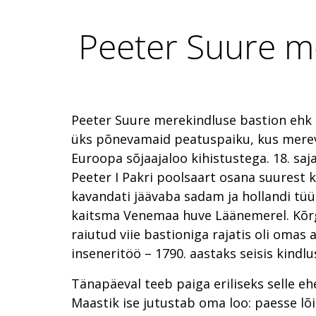
Peeter Suure m
Peeter Suure merekindluse bastion ehk
üks põnevamaid peatuspaiku, kus mere
Euroopa sõjaajaloo kihistustega. 18. saj
Peeter I Pakri poolsaart osana suurest k
kavandati jäävaba sadam ja hollandi tüüp
kaitsma Venemaa huve Läänemerel. Kõr
raiutud viie bastioniga rajatis oli omas
inseneritöö – 1790. aastaks seisis kindlu
Tänapäeval teeb paiga eriliseks selle eh
Maastik ise jutustab oma loo: paesse lõi