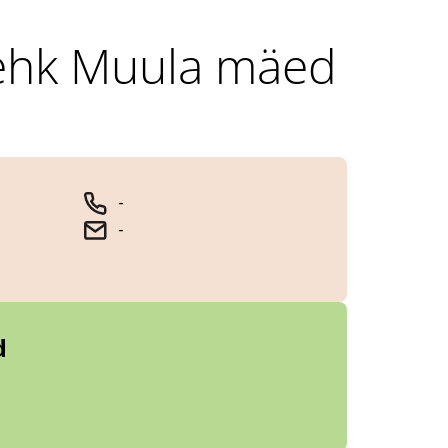
 ehk Muula mäed
-
-
d