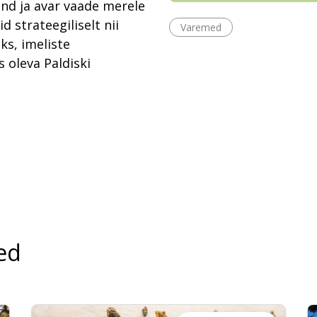
and ja avar vaade merele
d strateegiliselt nii
Varemed
ks, imeliste
 oleva Paldiski
ed