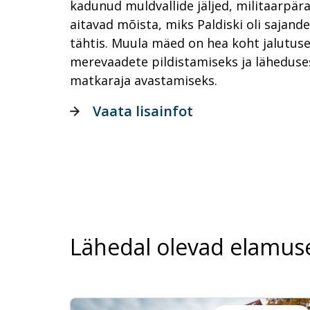
kadunud muldvallide jäljed, militaarpär
aitavad mõista, miks Paldiski oli sajandei
tähtis. Muula mäed on hea koht jalutuse
merevaadete pildistamiseks ja läheduses
matkaraja avastamiseks.
Vaata lisainfot
Lähedal olevad elamus