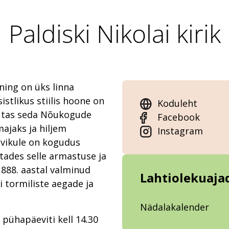
Paldiski Nikolai kirik
 ning on üks linna
istlikus stiilis hoone on
Koduleht
sutas seda Nõukogude
Facebook
ajaks ja hiljem
Instagram
evikule on kogudus
stades selle armastuse ja
888. aastal valminud
Lahtiolekuaja
i tormiliste aegade ja
Nädalakalender
 pühapäeviti kell 14.30