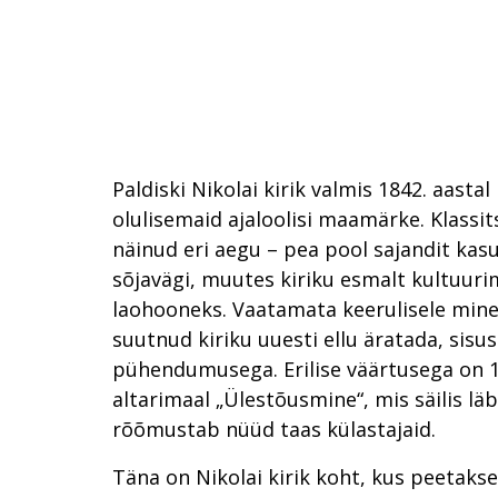
Paldiski Nikolai kirik valmis 1842. aastal
olulisemaid ajaloolisi maamärke. Klassits
näinud eri aegu – pea pool sajandit ka
sõjavägi, muutes kiriku esmalt kultuurim
laohooneks. Vaatamata keerulisele min
suutnud kiriku uuesti ellu äratada, sisu
pühendumusega. Erilise väärtusega on 1
altarimaal „Ülestõusmine“, mis säilis läb
rõõmustab nüüd taas külastajaid.
Täna on Nikolai kirik koht, kus peetakse