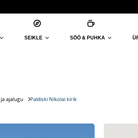
SEIKLE
SÖÖ & PUHKA
Ü
ja ajalugu
Paldiski Nikolai kirik