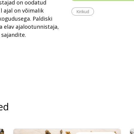
stajad on oodatud
l ajal on võimalik
Kirikud
 kogudusega. Paldiski
a elav ajalootunnistaja,
 sajandite.
ed