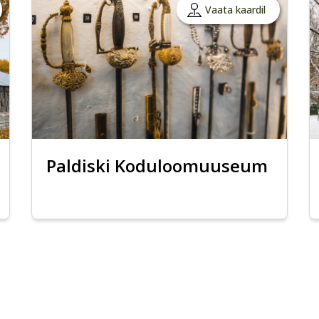
Vaata kaardil
Paldiski Koduloomuuseum