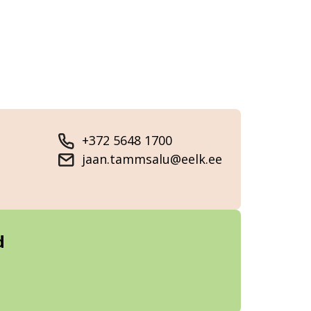
+372 5648 1700
jaan.tammsalu@eelk.ee
d