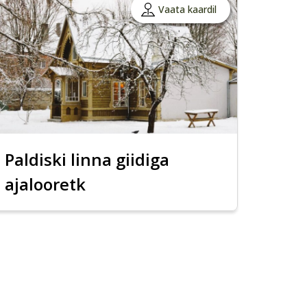
Vaata kaardil
Paldiski linna giidiga
ajalooretk