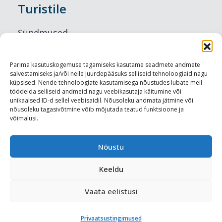
Turistile
Sündmused
Majutus
Parima kasutuskogemuse tagamiseks kasutame seadmete andmete
salvestamiseks ja/või neile juurdepääsuks selliseid tehnoloogiaid nagu
Maitseelamused
küpsised. Nende tehnoloogiate kasutamisega nõustudes lubate meil
töödelda selliseid andmeid nagu veebikasutaja käitumine või
Vaatamisväärsused
unikaalsed ID-d sellel veebisaidil. Nõusoleku andmata jätmine või
nõusoleku tagasivõtmine võib mõjutada teatud funktsioone ja
võimalusi.
Visit Tallinn
Turismiprofessionaalile
Nõustu
Keeldu
Harju-, Rapla- ja Läänemaa DMO
Vaata eelistusi
Meediakajastused
Privaatsustingimused