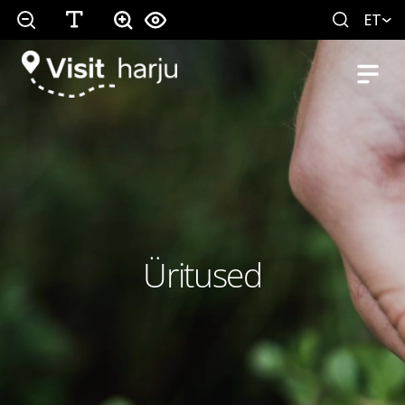
ET
Üritused