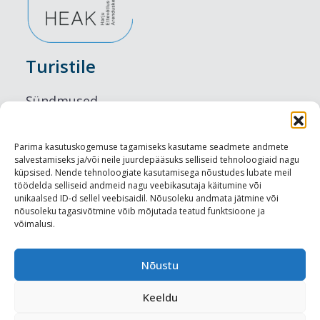
Turistile
Sündmused
Majutus
Parima kasutuskogemuse tagamiseks kasutame seadmete andmete
salvestamiseks ja/või neile juurdepääsuks selliseid tehnoloogiaid nagu
Maitseelamused
küpsised. Nende tehnoloogiate kasutamisega nõustudes lubate meil
töödelda selliseid andmeid nagu veebikasutaja käitumine või
Vaatamisväärsused
unikaalsed ID-d sellel veebisaidil. Nõusoleku andmata jätmine või
nõusoleku tagasivõtmine võib mõjutada teatud funktsioone ja
võimalusi.
Visit Tallinn
Turismiprofessionaalile
Nõustu
Keeldu
Harju-, Rapla- ja Läänemaa DMO