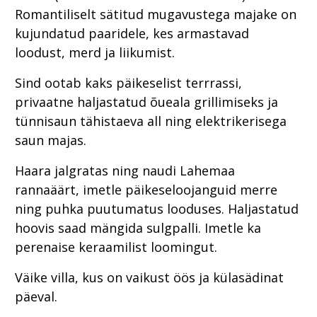
Romantiliselt sätitud mugavustega majake on
kujundatud paaridele, kes armastavad
loodust, merd ja liikumist.
Sind ootab kaks päikeselist terrrassi,
privaatne haljastatud õueala grillimiseks ja
tünnisaun tähistaeva all ning elektrikerisega
saun majas.
Haara jalgratas ning naudi Lahemaa
rannaäärt, imetle päikeseloojanguid merre
ning puhka puutumatus looduses. Haljastatud
hoovis saad mängida sulgpalli. Imetle ka
perenaise keraamilist loomingut.
Väike villa, kus on vaikust öös ja külasädinat
päeval.