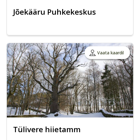
Jõekääru Puhkekeskus
Vaata kaardil
Tülivere hiietamm