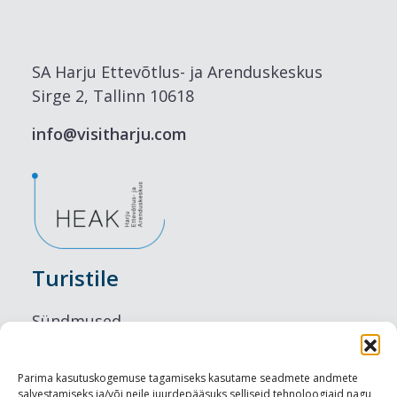
SA Harju Ettevõtlus- ja Arenduskeskus
Sirge 2, Tallinn 10618
info@visitharju.com
Turistile
Sündmused
Majutus
Parima kasutuskogemuse tagamiseks kasutame seadmete andmete
salvestamiseks ja/või neile juurdepääsuks selliseid tehnoloogiaid nagu