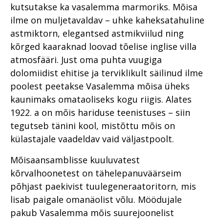
kutsutakse ka vasalemma marmoriks. Mõisa
ilme on muljetavaldav – uhke kaheksatahuline
astmiktorn, elegantsed astmikviilud ning
kõrged kaaraknad loovad tõelise inglise villa
atmosfääri. Just oma puhta vuugiga
dolomiidist ehitise ja terviklikult säilinud ilme
poolest peetakse Vasalemma mõisa üheks
kaunimaks omataoliseks kogu riigis. Alates
1922. a on mõis hariduse teenistuses – siin
tegutseb tänini kool, mistõttu mõis on
külastajale vaadeldav vaid väljastpoolt.
Mõisaansamblisse kuuluvatest
kõrvalhoonetest on tähelepanuväärseim
põhjast paekivist tuulegeneraatoritorn, mis
lisab paigale omanäolist võlu. Möödujale
pakub Vasalemma mõis suurejoonelist