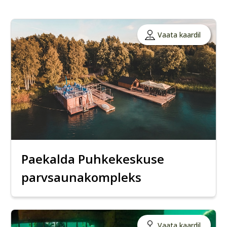
Vaata kaardil
Paekalda Puhkekeskuse
parvsaunakompleks
Vaata kaardil