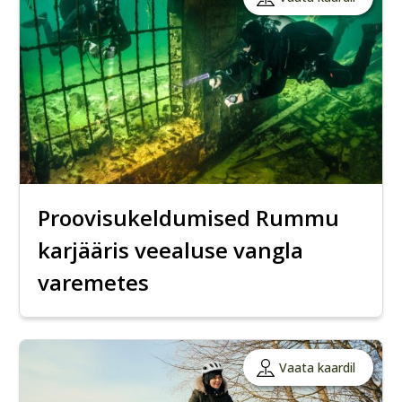
Proovisukeldumised Rummu
karjääris veealuse vangla
varemetes
Vaata kaardil