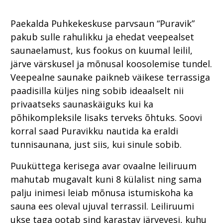
Paekalda Puhkekeskuse parvsaun “Puravik”
pakub sulle rahulikku ja ehedat veepealset
saunaelamust, kus fookus on kuumal leilil,
järve värskusel ja mõnusal koosolemise tundel.
Veepealne saunake paikneb väikese terrassiga
paadisilla küljes ning sobib ideaalselt nii
privaatseks saunaskäiguks kui ka
põhikompleksile lisaks terveks õhtuks. Soovi
korral saad Puravikku nautida ka eraldi
tunnisaunana, just siis, kui sinule sobib.
Puuküttega kerisega avar ovaalne leiliruum
mahutab mugavalt kuni 8 külalist ning sama
palju inimesi leiab mõnusa istumiskoha ka
sauna ees oleval ujuval terrassil. Leiliruumi
ukse taga ootab sind karastav järvevesi, kuhu