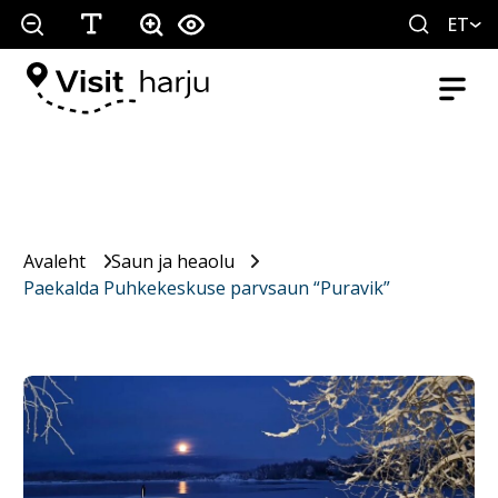
ET
Avaleht
Saun ja heaolu
Paekalda Puhkekeskuse parvsaun “Puravik”