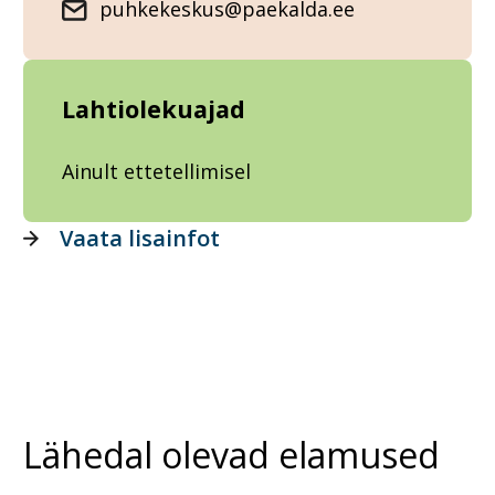
puhkekeskus@paekalda.ee
Lahtiolekuajad
Ainult ettetellimisel
Vaata lisainfot
Lähedal olevad elamused