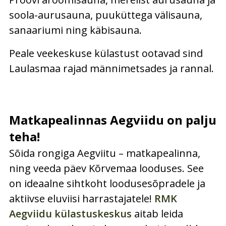
soola-aurusauna, puuküttega välisauna,
sanaariumi ning käbisauna.
Peale veekeskuse külastust ootavad sind
Laulasmaa rajad männimetsades ja rannal.
Matkapealinnas Aegviidu on palju
teha!
Sõida rongiga Aegviitu – matkapealinna,
ning veeda päev Kõrvemaa looduses. See
on ideaalne sihtkoht loodusesõpradele ja
aktiivse eluviisi harrastajatele!
RMK
Aegviidu külastuskeskus
aitab leida