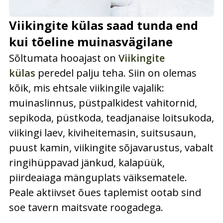
Viikingite külas saad tunda end
kui tõeline muinasvägilane
Sõltumata hooajast on
Viikingite
külas
peredel palju teha. Siin on olemas
kõik, mis ehtsale viikingile vajalik:
muinaslinnus, püstpalkidest vahitornid,
sepikoda, püstkoda, teadjanaise loitsukoda,
viikingi laev, kiviheitemasin, suitsusaun,
puust kamin, viikingite sõjavarustus, vabalt
ringihüppavad jänkud, kalapüük,
piirdeaiaga mänguplats väiksematele.
Peale aktiivset õues taplemist ootab sind
soe tavern maitsvate roogadega.