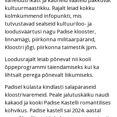
vaheldusrikast ja kauneid vaateid pakkuvat
kultuurmaastikku. Rajalt leiad kokku
kolmkümmend infopunkti, mis
tutvustavad sealseid kultuuriloo- ja
loodusväärtusi nagu Padise klooster,
linnamägi, piirkonna militaarpärand,
Kloostri jõgi, piirkonna taimestik jpm.
Loodusrajalt leiab põnevat nii kooli
õppeprogrammi täiendamiseks kui ka
lihtsalt perega põnevalt liikumiseks.
Padisel külasta kindlasti salapäraseid
kloostrivaremeid. Peale jalutuskäiku naudi
kakaod ja kooki Padise Kastelli romantilises
kohvikus. Padise kastell sai 2024. aastal