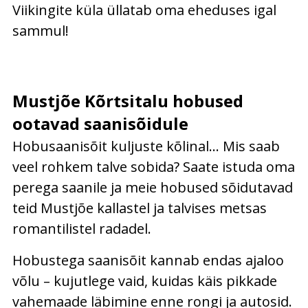
Viikingite küla üllatab oma eheduses igal
sammul!
Mustjõe Kõrtsitalu hobused
ootavad saanisõidule
Hobusaanisõit kuljuste kõlinal… Mis saab
veel rohkem talve sobida? Saate istuda oma
perega saanile ja meie hobused sõidutavad
teid Mustjõe kallastel ja talvises metsas
romantilistel radadel.
Hobustega saanisõit kannab endas ajaloo
võlu – kujutlege vaid, kuidas käis pikkade
vahemaade läbimine enne rongi ja autosid.