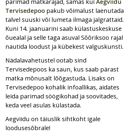
parimad matkarajad, samas kui
Aegviidu
Tervisedepoo
pakub võimalust laenutada
talvel suuski või lumeta ilmaga jalgrattaid.
Kuni 14. jaanuarini saab külastuskeskuse
õuealal ja selle taga asuval Sõõriksoo rajal
nautida loodust ja kübekest valguskunsti.
Nädalavahetustel ootab sind
Tervisedepoos ka saun, kus saab pärast
matka mõnusalt lõõgastuda. Lisaks on
Tervisedepoo kohalik infoallikas, aidates
leida parimad söögikohad ja soovitades,
keda veel asulas külastada.
Aegviidu on täiuslik sihtkoht igale
loodusesõbrale!