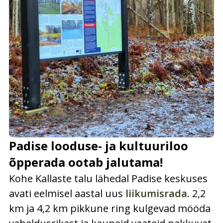
Padise looduse- ja kultuuriloo
õpperada ootab jalutama!
Kohe Kallaste talu lähedal Padise keskuses
avati eelmisel aastal uus
liikumisrada
. 2,2
km ja 4,2 km pikkune ring kulgevad mööda