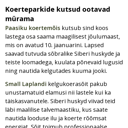
Koerteparkide kutsud ootavad
mürama
Paasiku koertemõis
kutsub sind koos
lastega osa saama maagilisest jõulumaast,
mis on avatud 10. jaanuarini. Lapsed
saavad tutvuda sõbralike Siberi huskyde ja
teiste loomadega, kuulata põnevaid lugusid
ning nautida kelgutades kuuma jooki.
Small Laplandi
kelgukoerasõit pakub
unustamatuid elamusi nii lastele kui ka
täiskasvanutele. Siberi huskyd viivad teid
läbi maalilise talvemaastiku, kus saate
nautida looduse ilu ja koerte rõõmsat
energiat. Sõit toimub professionaalse