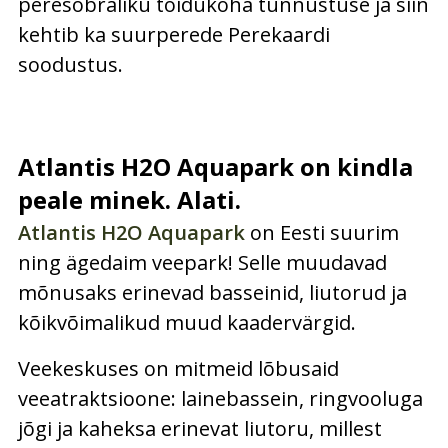
peresõbraliku toidukoha tunnustuse ja siin
kehtib ka suurperede Perekaardi
soodustus.
Atlantis H2O Aquapark on kindla
peale minek. Alati.
Atlantis H2O Aquapark
on Eesti suurim
ning ägedaim veepark! Selle muudavad
mõnusaks erinevad basseinid, liutorud ja
kõikvõimalikud muud kaadervärgid.
Veekeskuses on mitmeid lõbusaid
veeatraktsioone: lainebassein, ringvooluga
jõgi ja kaheksa erinevat liutoru, millest