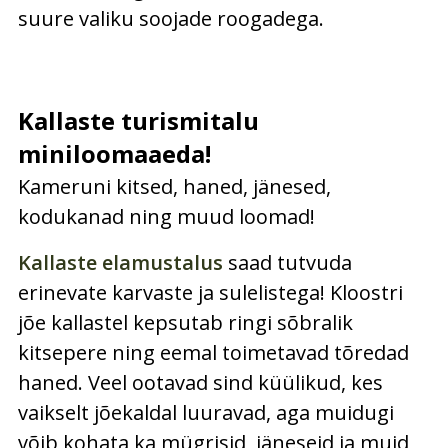
suure valiku soojade roogadega.
Kallaste turismitalu
miniloomaaeda!
Kameruni kitsed, haned, jänesed,
kodukanad ning muud loomad!
Kallaste elamustalus
saad tutvuda
erinevate karvaste ja sulelistega! Kloostri
jõe kallastel kepsutab ringi sõbralik
kitsepere ning eemal toimetavad tõredad
haned. Veel ootavad sind küülikud, kes
vaikselt jõekaldal luuravad, aga muidugi
võib kohata ka mügrisid, jäneseid ja muid