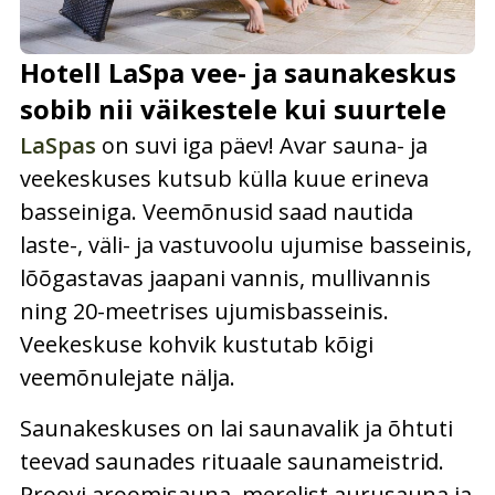
Hotell LaSpa vee- ja saunakeskus
sobib nii väikestele kui suurtele
LaSpas
on suvi iga päev! Avar sauna- ja
veekeskuses kutsub külla kuue erineva
basseiniga. Veemõnusid saad nautida
laste-, väli- ja vastuvoolu ujumise basseinis,
lõõgastavas jaapani vannis, mullivannis
ning 20-meetrises ujumisbasseinis.
Veekeskuse kohvik kustutab kõigi
veemõnulejate nälja.
Saunakeskuses on lai saunavalik ja õhtuti
teevad saunades rituaale saunameistrid.
Proovi aroomisauna, merelist aurusauna ja