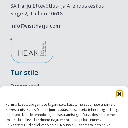
SA Harju Ettevõtlus- ja Arenduskeskus
Sirge 2, Tallinn 10618
info@visitharju.com
Turistile
Sündmused
Majutus
Parima kasutuskogemuse tagamiseks kasutame seadmete andmete
salvestamiseks ja/või neile juurdepääsuks selliseid tehnoloogiaid nagu
Maitseelamused
küpsised. Nende tehnoloogiate kasutamisega nõustudes lubate meil
töödelda selliseid andmeid nagu veebikasutaja käitumine või
Vaatamisväärsused
unikaalsed ID-d sellel veebisaidil. Nõusoleku andmata jätmine või