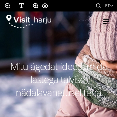
ET
Mitu ägedat ideed, mida
lastega talvisel
nädalavahetusel teha