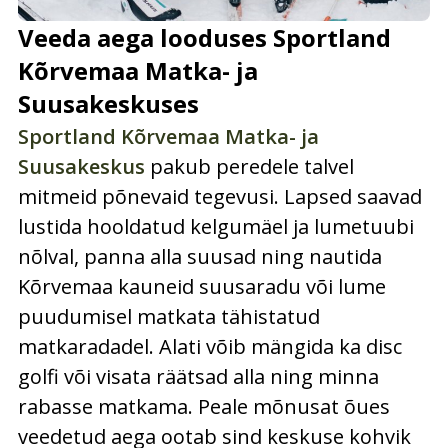
Veeda aega looduses Sportland
Kõrvemaa Matka- ja
Suusakeskuses
Sportland Kõrvemaa Matka- ja
Suusakeskus
pakub peredele talvel
mitmeid põnevaid tegevusi. Lapsed saavad
lustida hooldatud kelgumäel ja lumetuubi
nõlval, panna alla suusad ning nautida
Kõrvemaa kauneid suusaradu või lume
puudumisel matkata tähistatud
matkaradadel. Alati võib mängida ka disc
golfi või visata räätsad alla ning minna
rabasse matkama. Peale mõnusat õues
veedetud aega ootab sind keskuse kohvik