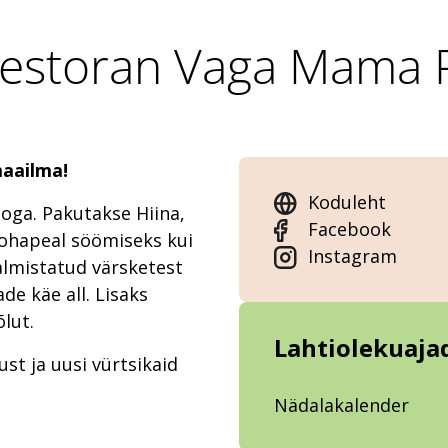
restoran Vaga Mama P
aailma!
Koduleht
oga. Pakutakse Hiina,
Facebook
 kohapeal söömiseks kui
Instagram
almistatud värsketest
de käe all. Lisaks
lut.
Lahtiolekuaja
 ja uusi vürtsikaid
Nädalakalender