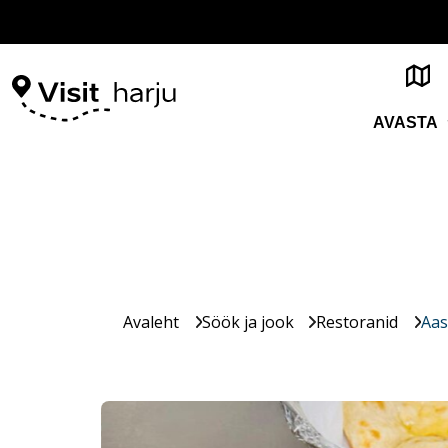
AVASTA
Avaleht
Söök ja jook
Restoranid
Aas