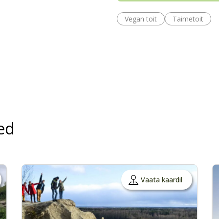
Vegan toit
Taimetoit
ed
Vaata kaardil