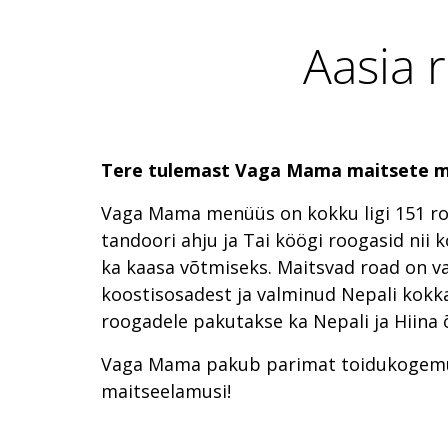
Aasia 
Tere tulemast Vaga Mama maitsete m
Vaga Mama menüüs on kokku ligi 151 ro
tandoori ahju ja Tai köögi roogasid nii
ka kaasa võtmiseks. Maitsvad road on v
koostisosadest ja valminud Nepali kokka
roogadele pakutakse ka Nepali ja Hiina õ
Vaga Mama pakub parimat toidukogemust
maitseelamusi!