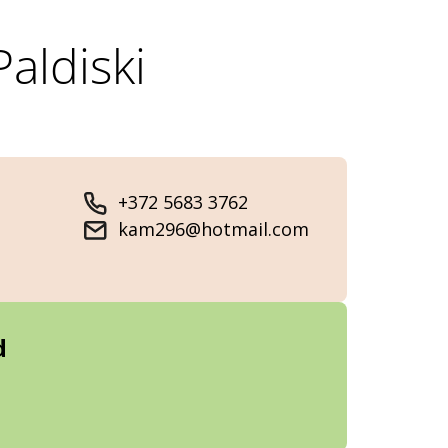
aldiski
+372 5683 3762
kam296@hotmail.com
d