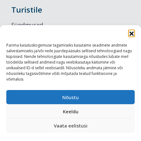
Turistile
Sündmused
Majutus
Parima kasutuskogemuse tagamiseks kasutame seadmete andmete
salvestamiseks ja/või neile juurdepääsuks selliseid tehnoloogiaid nagu
Maitseelamused
küpsised. Nende tehnoloogiate kasutamisega nõustudes lubate meil
töödelda selliseid andmeid nagu veebikasutaja käitumine või
Vaatamisväärsused
unikaalsed ID-d sellel veebisaidil. Nõusoleku andmata jätmine või
nõusoleku tagasivõtmine võib mõjutada teatud funktsioone ja
võimalusi.
Visit Tallinn
Turismiprofessionaalile
Nõustu
Keeldu
Harju-, Rapla- ja Läänemaa DMO
Vaata eelistusi
Meediakajastused