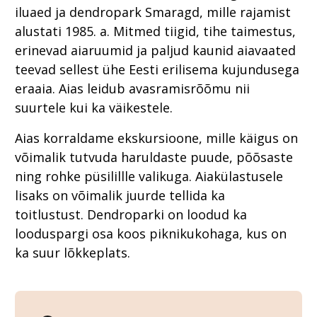
iluaed ja dendropark Smaragd, mille rajamist
alustati 1985. a. Mitmed tiigid, tihe taimestus,
erinevad aiaruumid ja paljud kaunid aiavaated
teevad sellest ühe Eesti erilisema kujundusega
eraaia. Aias leidub avasramisrõõmu nii
suurtele kui ka väikestele.
Aias korraldame ekskursioone, mille käigus on
võimalik tutvuda haruldaste puude, põõsaste
ning rohke püsilillle valikuga. Aiakülastusele
lisaks on võimalik juurde tellida ka
toitlustust. Dendroparki on loodud ka
looduspargi osa koos piknikukohaga, kus on
ka suur lõkkeplats.