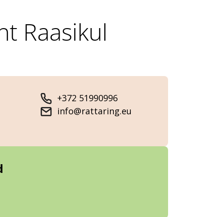
nt Raasikul
+372 51990996
info@rattaring.eu
d