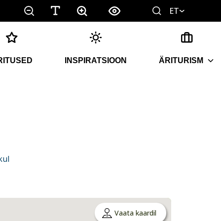
ET
RITUSED
INSPIRATSIOON
ÄRITURISM
kul
Vaata kaardil