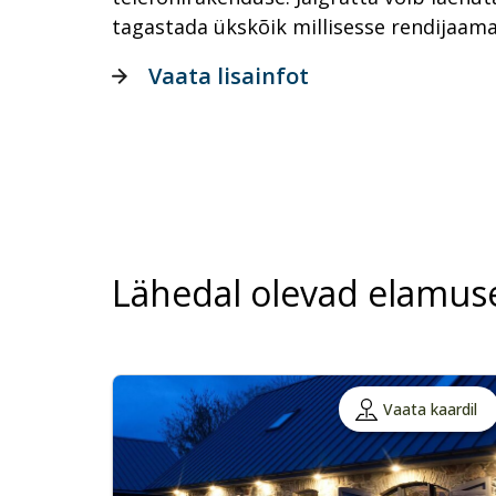
tagastada ükskõik millisesse rendijaama
Vaata lisainfot
Lähedal olevad elamus
Vaata kaardil