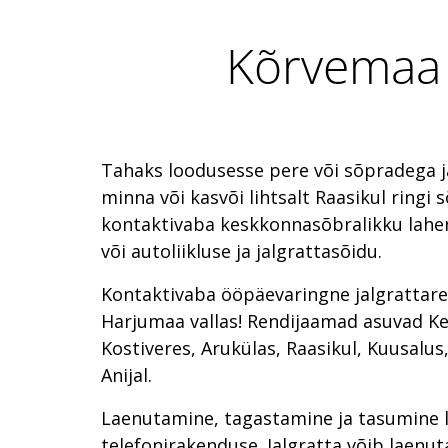
Kõrvemaa R
Tahaks loodusesse pere või sõpradega 
minna või kasvõi lihtsalt Raasikul ringi 
kontaktivaba keskkonnasõbralikku lahen
või autoliikluse ja jalgrattasõidu.
Kontaktivaba ööpäevaringne jalgrattar
Harjumaa vallas! Rendijaamad asuvad Ke
Kostiveres, Arukülas, Raasikul, Kuusalus,
Anijal.
Laenutamine, tagastamine ja tasumine 
telefonirakenduse. Jalgratta võib laenut