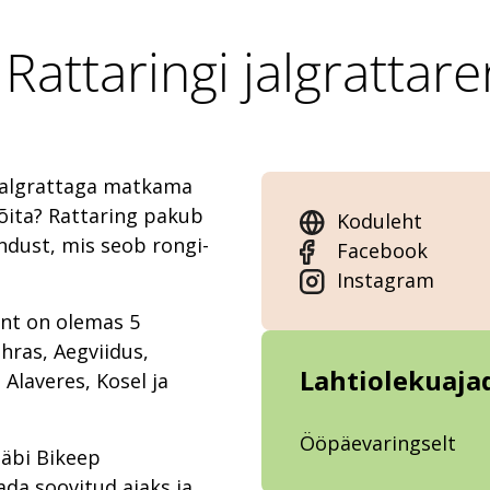
attaringi jalgrattare
jalgrattaga matkama
sõita? Rattaring pakub
Koduleht
dust, mis seob rongi-
Facebook
Instagram
ent on olemas 5
hras, Aegviidus,
Lahtiolekuaja
 Alaveres, Kosel ja
Ööpäevaringselt
läbi Bikeep
ada soovitud ajaks ja