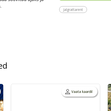
.
Jalgrattarent
ed
Vaata kaardil