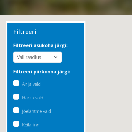
Filtreeri
Filtreeri asukoha järgi:
Filtreeri piirkonna järgi:
Anija vald
Harku vald
Jõelähtme vald
Keila linn