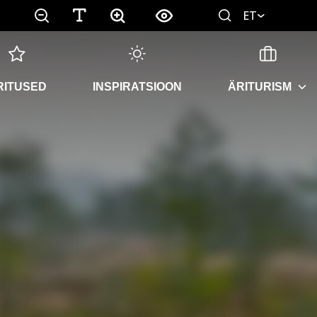
ET
RITUSED
INSPIRATSIOON
ÄRITURISM