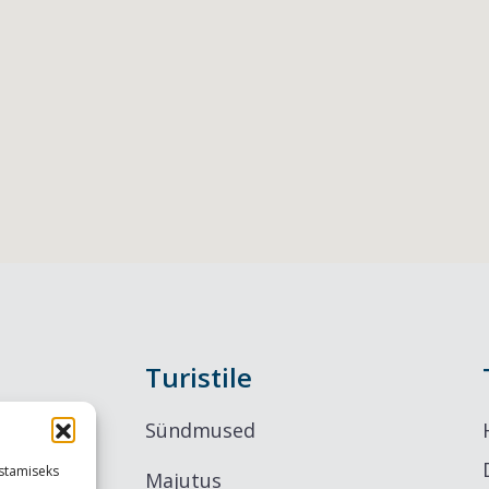
Turistile
Sündmused
stamiseks
Majutus