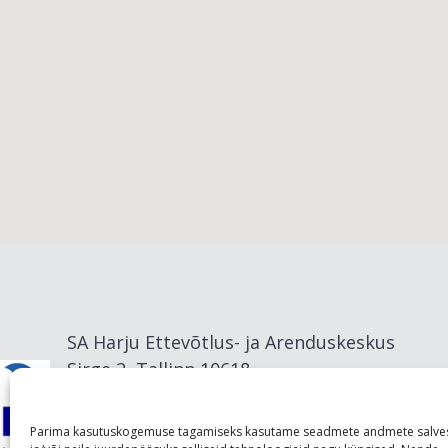
Viimsi vald
SA Harju Ettevõtlus- ja Arenduskeskus
Sirge 2, Tallinn 10618
info@visitharju.com
Parima kasutuskogemuse tagamiseks kasutame seadmete andmete salve