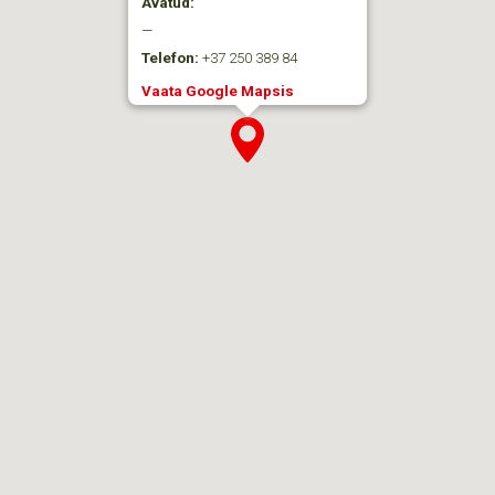
Avatud:
—
Telefon:
+37 250 389 84
Vaata Google Mapsis