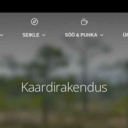
SEIKLE
SÖÖ & PUHKA
Ü
Kaardirakendus