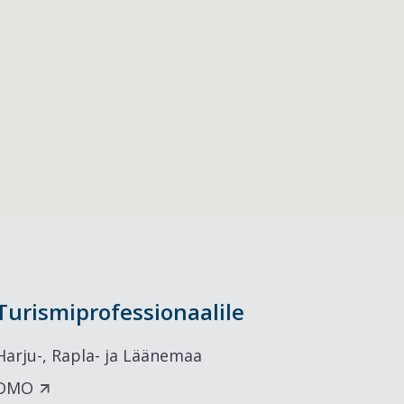
Turismiprofessionaalile
Harju-, Rapla- ja Läänemaa
DMO