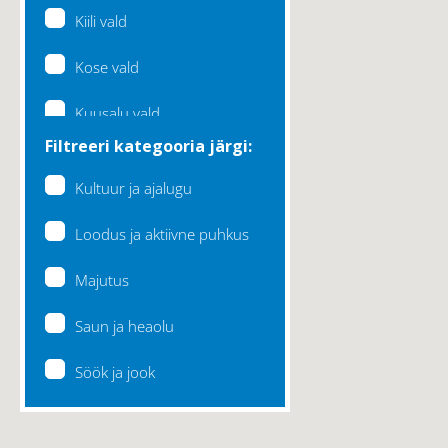
Kiili vald
Kose vald
Kuusalu vald
Filtreeri kategooria järgi:
Lääne-Harju vald
Kultuur ja ajalugu
Loksa linn
Loodus ja aktiivne puhkus
Maardu linn
Majutus
Raasiku vald
Saun ja heaolu
Rae vald
Söök ja jook
Saku vald
Saue vald