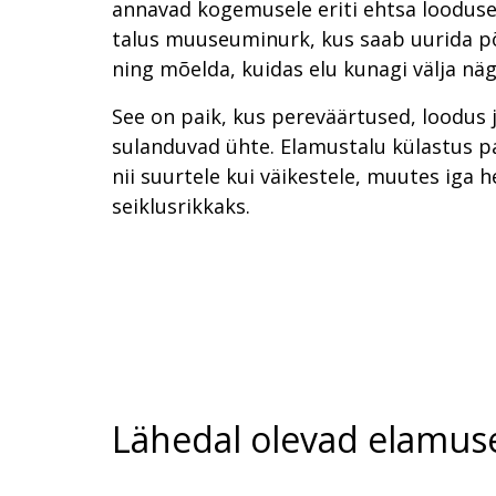
annavad kogemusele eriti ehtsa looduse
talus muuseuminurk, kus saab uurida p
ning mõelda, kuidas elu kunagi välja näg
See on paik, kus pereväärtused, loodus 
sulanduvad ühte. Elamustalu külastus
nii suurtele kui väikestele, muutes iga 
seiklusrikkaks.
Lähedal olevad elamus