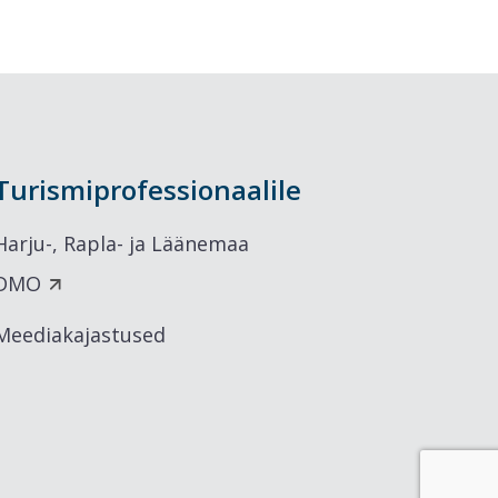
Turismiprofessionaalile
Harju-, Rapla- ja Läänemaa
DMO
Meediakajastused