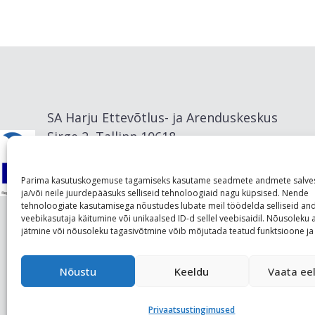
SA Harju Ettevõtlus- ja Arenduskeskus
Sirge 2, Tallinn 10618
info@visitharju.com
Parima kasutuskogemuse tagamiseks kasutame seadmete andmete salve
ja/või neile juurdepääsuks selliseid tehnoloogiaid nagu küpsised. Nende
tehnoloogiate kasutamisega nõustudes lubate meil töödelda selliseid a
veebikasutaja käitumine või unikaalsed ID-d sellel veebisaidil. Nõusolek
jätmine või nõusoleku tagasivõtmine võib mõjutada teatud funktsioone ja 
Nõustu
Keeldu
Vaata eel
Privaatsustingimused