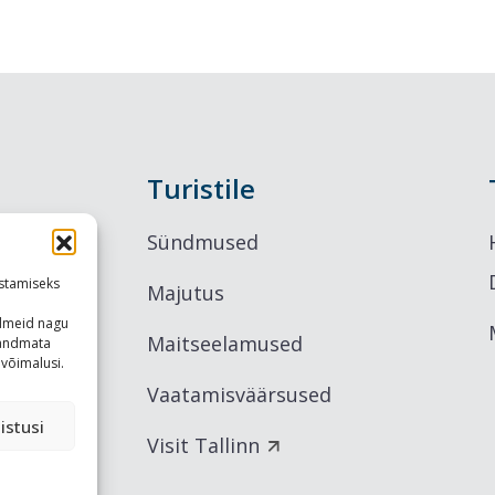
Turistile
Sündmused
stamiseks
Majutus
ndmeid nagu
Maitseelamused
u andmata
võimalusi.
Vaatamisväärsused
istusi
Visit Tallinn