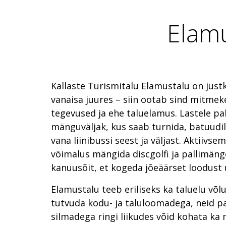
Elamu
Kallaste Turismitalu Elamustalu on justk
vanaisa juures – siin ootab sind mitmek
tegevused ja ehe taluelamus. Lastele 
mänguväljak, kus saab turnida, batuudi
vana liinibussi seest ja väljast. Aktiivse
võimalus mängida discgolfi ja pallimänge
kanuusõit, et kogeda jõeäärset loodust 
Elamustalu teeb eriliseks ka taluelu võlu
tutvuda kodu- ja taluloomadega, neid pa
silmadega ringi liikudes võid kohata ka 