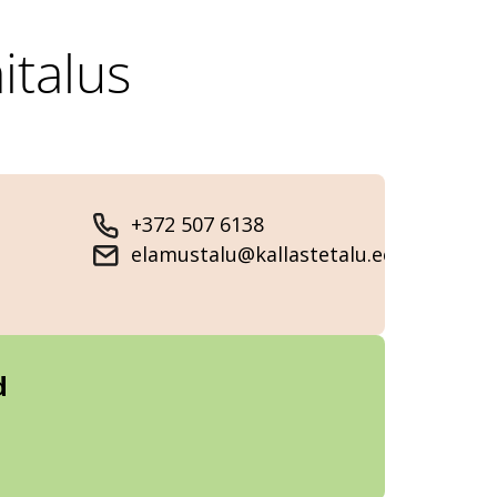
italus
+372 507 6138
elamustalu@kallastetalu.ee
d