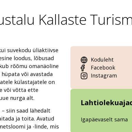
stalu Kallaste Turism
ui suvekodu üliaktiivse
esine loodus, lõbusad
Koduleht
pakub rõõmu omanäoline
Facebook
l hüpata või avastada
Instagram
matele külastajatele on
 või võtta ette
uue nurga alt.
Lahtiolekuaja
 – siin saad lähedalt
itada ja toita. Avatud
Igapäevaselt sama
metsloomi ja -linde, mis