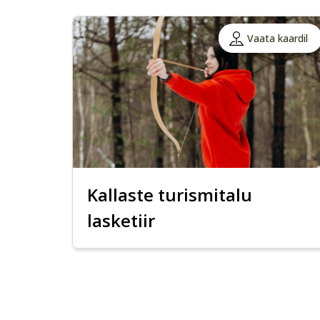
Vaata kaardil
Kallaste turismitalu
lasketiir