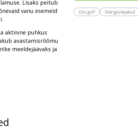
lamuse. Lisaks peitub
õnevaid vanu esemeid
Discgolf
Mänguväljakud
i.
ja aktiivne puhkus
 pakub avastamisrõõmu
hetke meeldejäävaks ja
ed