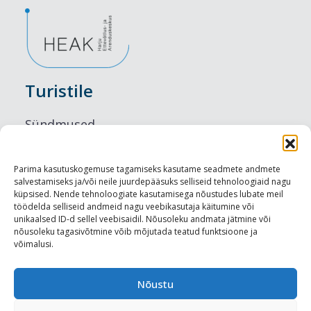
Turistile
Sündmused
Majutus
Parima kasutuskogemuse tagamiseks kasutame seadmete andmete
salvestamiseks ja/või neile juurdepääsuks selliseid tehnoloogiaid nagu
Maitseelamused
küpsised. Nende tehnoloogiate kasutamisega nõustudes lubate meil
töödelda selliseid andmeid nagu veebikasutaja käitumine või
Vaatamisväärsused
unikaalsed ID-d sellel veebisaidil. Nõusoleku andmata jätmine või
nõusoleku tagasivõtmine võib mõjutada teatud funktsioone ja
võimalusi.
Visit Tallinn
Turismiprofessionaalile
Nõustu