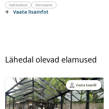
Rattaretked
Mereäärne
Vaata lisainfot
Lähedal olevad elamused
Vaata kaardil