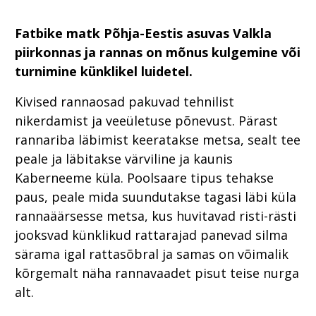
Fatbike matk Põhja-Eestis asuvas Valkla
piirkonnas ja rannas on mõnus kulgemine või
turnimine künklikel luidetel.
Kivised rannaosad pakuvad tehnilist
nikerdamist ja veeületuse põnevust. Pärast
rannariba läbimist keeratakse metsa, sealt tee
peale ja läbitakse värviline ja kaunis
Kaberneeme küla. Poolsaare tipus tehakse
paus, peale mida suundutakse tagasi läbi küla
rannaäärsesse metsa, kus huvitavad risti-rästi
jooksvad künklikud rattarajad panevad silma
särama igal rattasõbral ja samas on võimalik
kõrgemalt näha rannavaadet pisut teise nurga
alt.