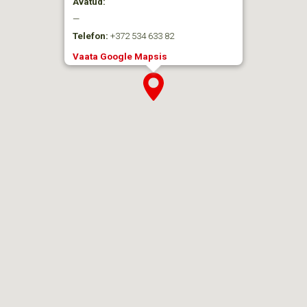
Avatud:
—
Telefon:
+372 534 633 82
Vaata Google Mapsis