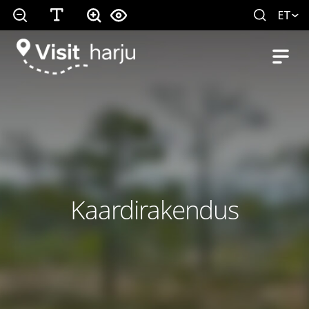
ET
Kaardirakendus