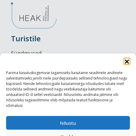
Turistile
Sündmused
Majutus
Parima kasutuskogemuse tagamiseks kasutame seadmete andmete
salvestamiseks ja/või neile juurdepääsuks selliseid tehnoloogiaid nagu
Maitseelamused
küpsised. Nende tehnoloogiate kasutamisega nõustudes lubate meil
töödelda selliseid andmeid nagu veebikasutaja käitumine või
Vaatamisväärsused
unikaalsed ID-d sellel veebisaidil. Nõusoleku andmata jätmine või
nõusoleku tagasivõtmine võib mõjutada teatud funktsioone ja
võimalusi.
Visit Tallinn
Turismiprofessionaalile
Nõustu