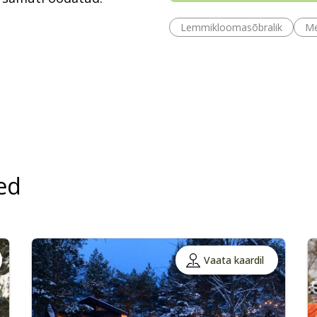
Lemmikloomasõbralik
Me
ed
Vaata kaardil