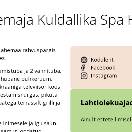
maja Kuldallika Spa
 Lahemaa rahvuspargis
es.
Koduleht
Facebook
mistuba ja 2 vannituba.
Instagram
s hubane puhkeruum,
kraaniga televiisor koos
einestamisnurgas, pikuta
Lahtiolekuaja
tega terrassilt grilli ja
Ainult ettetellimisel
e inimesele ja iglusaun.
 samuti oodatud.