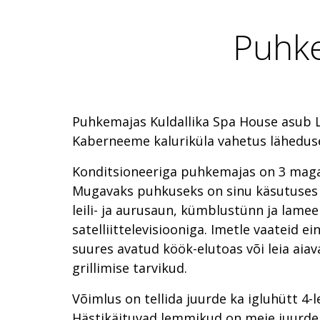
Puhke
Puhkemajas Kuldallika Spa House asub
Kaberneeme kaluriküla vahetus lähedus
Konditsioneeriga puhkemajas on 3 maga
Mugavaks puhkuseks on sinu käsutuse
leili- ja aurusaun, kümblustünn ja lamee
satelliittelevisiooniga. Imetle vaateid 
suures avatud köök-elutoas või leia aiavaa
grillimise tarvikud.
Võimlus on tellida juurde ka igluhütt 4-l
Hästikäituvad lemmikud on meie juurde