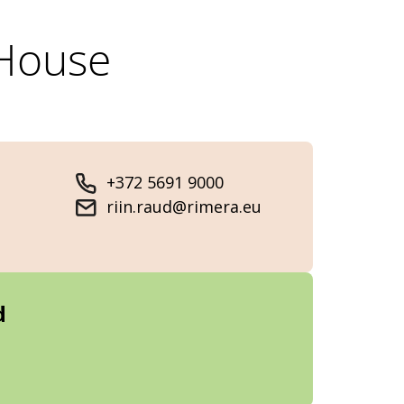
 House
+372 5691 9000
riin.raud@rimera.eu
d