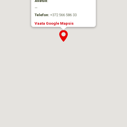
Avatud:
—
Telefon:
+372 566 586 33
Vaata Google Mapsis