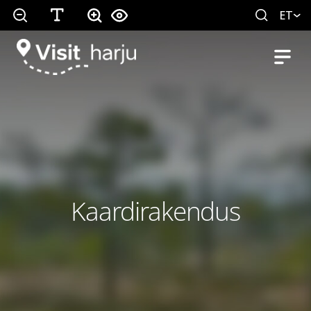
ET
Kaardirakendus