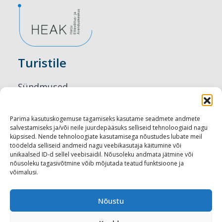
Turistile
Sündmused
Majutus
Parima kasutuskogemuse tagamiseks kasutame seadmete andmete
salvestamiseks ja/või neile juurdepääsuks selliseid tehnoloogiaid nagu
Maitseelamused
küpsised. Nende tehnoloogiate kasutamisega nõustudes lubate meil
töödelda selliseid andmeid nagu veebikasutaja käitumine või
Vaatamisväärsused
unikaalsed ID-d sellel veebisaidil. Nõusoleku andmata jätmine või
nõusoleku tagasivõtmine võib mõjutada teatud funktsioone ja
võimalusi.
Visit Tallinn
Turismiprofessionaalile
Nõustu