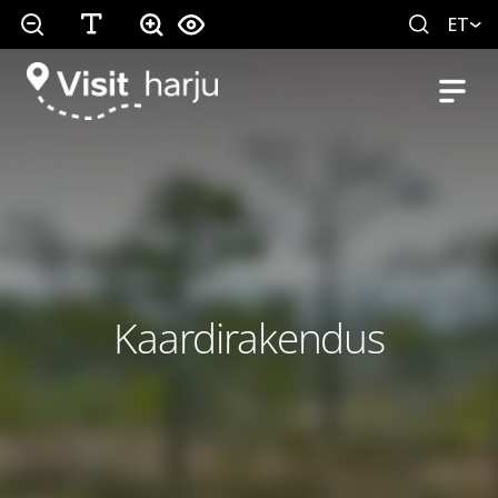
ET
Kaardirakendus