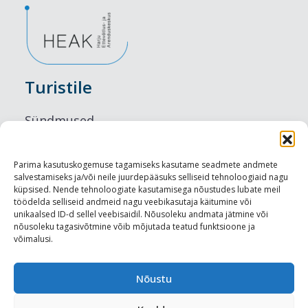
Turistile
Sündmused
Majutus
Parima kasutuskogemuse tagamiseks kasutame seadmete andmete
salvestamiseks ja/või neile juurdepääsuks selliseid tehnoloogiaid nagu
Maitseelamused
küpsised. Nende tehnoloogiate kasutamisega nõustudes lubate meil
töödelda selliseid andmeid nagu veebikasutaja käitumine või
Vaatamisväärsused
unikaalsed ID-d sellel veebisaidil. Nõusoleku andmata jätmine või
nõusoleku tagasivõtmine võib mõjutada teatud funktsioone ja
võimalusi.
Visit Tallinn
Turismiprofessionaalile
Nõustu