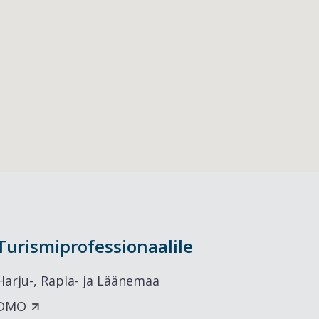
Turismiprofessionaalile
Harju-, Rapla- ja Läänemaa
DMO