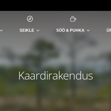
SEIKLE
SÖÖ & PUHKA
Ü
Kaardirakendus