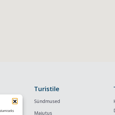
Turistile
Sündmused
stamiseks
Majutus