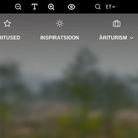
ET
RITUSED
INSPIRATSIOON
ÄRITURISM