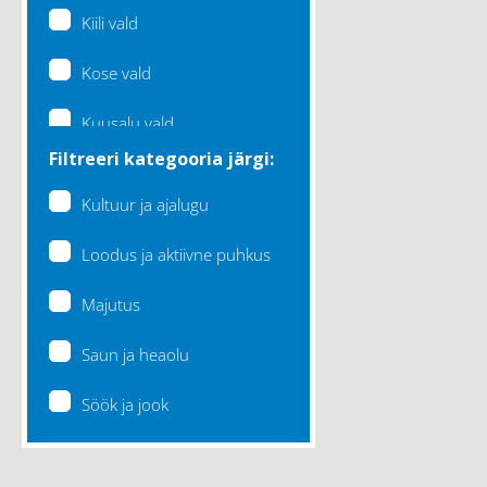
Kiili vald
Kose vald
Kuusalu vald
Filtreeri kategooria järgi:
Lääne-Harju vald
Kultuur ja ajalugu
Loksa linn
Loodus ja aktiivne puhkus
Maardu linn
Majutus
Raasiku vald
Saun ja heaolu
Rae vald
Söök ja jook
Saku vald
Saue vald