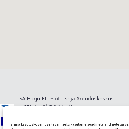
Viimsi vald
SA Harju Ettevõtlus- ja Arenduskeskus
Sirge 2, Tallinn 10618
info@visitharju.com
Parima kasutuskogemuse tagamiseks kasutame seadmete andmete salve