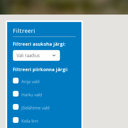
Filtreeri
Filtreeri asukoha järgi:
Filtreeri piirkonna järgi:
Anija vald
Harku vald
Jõelähtme vald
Keila linn