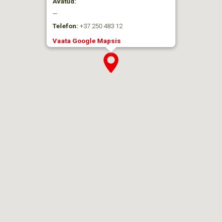
Avatud:
—
Telefon:
+37 250 483 12
Vaata Google Mapsis