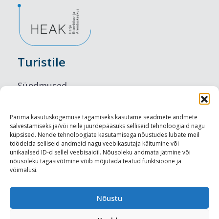
Turistile
Sündmused
Majutus
Parima kasutuskogemuse tagamiseks kasutame seadmete andmete
salvestamiseks ja/või neile juurdepääsuks selliseid tehnoloogiaid nagu
Maitseelamused
küpsised. Nende tehnoloogiate kasutamisega nõustudes lubate meil
töödelda selliseid andmeid nagu veebikasutaja käitumine või
Vaatamisväärsused
unikaalsed ID-d sellel veebisaidil. Nõusoleku andmata jätmine või
nõusoleku tagasivõtmine võib mõjutada teatud funktsioone ja
võimalusi.
Visit Tallinn
Turismiprofessionaalile
Nõustu