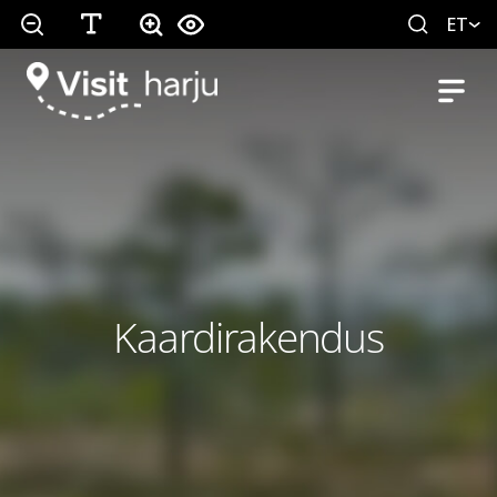
ET
Kaardirakendus