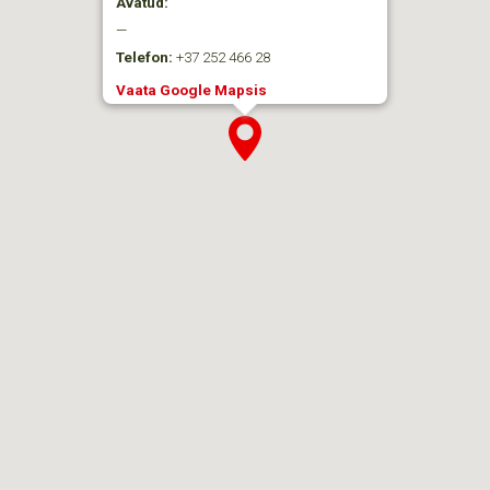
Avatud:
—
Telefon:
+37 252 466 28
Vaata Google Mapsis