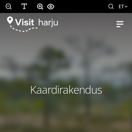
ET
Kaardirakendus