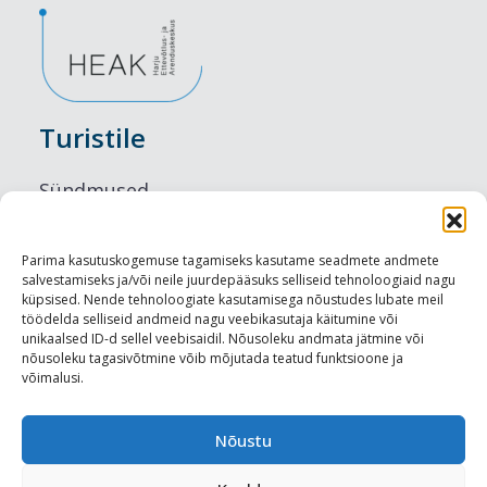
Turistile
Sündmused
Majutus
Parima kasutuskogemuse tagamiseks kasutame seadmete andmete
salvestamiseks ja/või neile juurdepääsuks selliseid tehnoloogiaid nagu
Maitseelamused
küpsised. Nende tehnoloogiate kasutamisega nõustudes lubate meil
töödelda selliseid andmeid nagu veebikasutaja käitumine või
Vaatamisväärsused
unikaalsed ID-d sellel veebisaidil. Nõusoleku andmata jätmine või
nõusoleku tagasivõtmine võib mõjutada teatud funktsioone ja
võimalusi.
Visit Tallinn
Turismiprofessionaalile
Nõustu