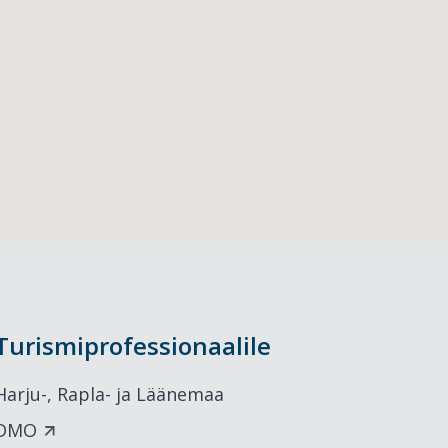
Turismiprofessionaalile
Harju-, Rapla- ja Läänemaa
DMO