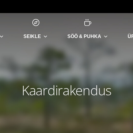
SEIKLE
SÖÖ & PUHKA
Ü
Kaardirakendus