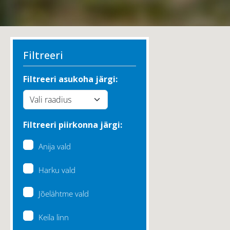
Filtreeri
Filtreeri asukoha järgi:
Filtreeri piirkonna järgi:
Anija vald
Harku vald
Jõelähtme vald
Keila linn