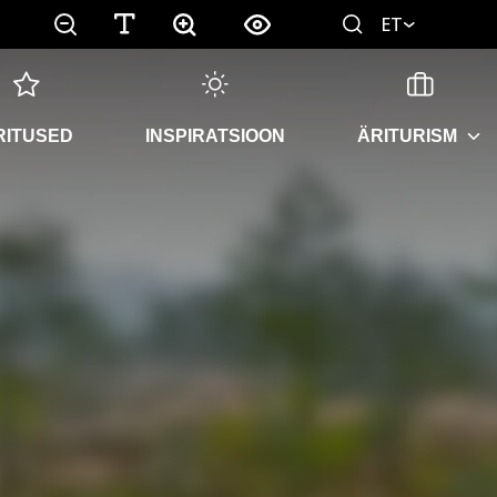
ET
RITUSED
INSPIRATSIOON
ÄRITURISM