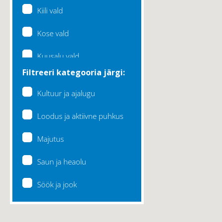
Kiili vald
Kose vald
Kuusalu vald
Filtreeri kategooria järgi:
Lääne-Harju vald
Kultuur ja ajalugu
Loksa linn
Loodus ja aktiivne puhkus
Maardu linn
Majutus
Raasiku vald
Saun ja heaolu
Rae vald
Söök ja jook
Saku vald
Saue vald