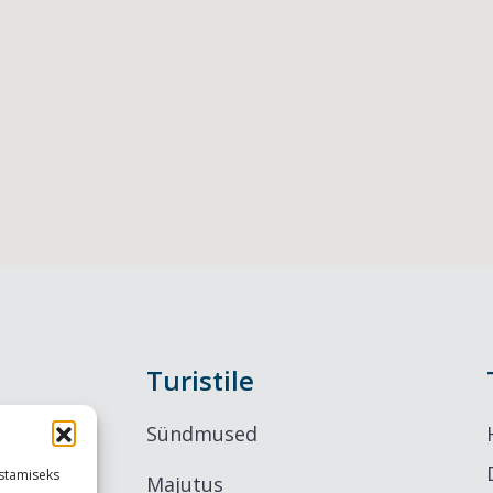
Turistile
Sündmused
stamiseks
Majutus