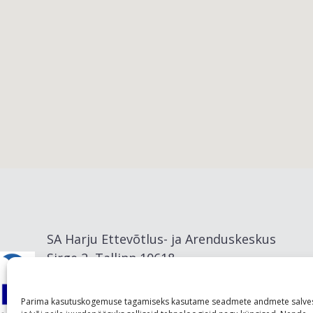
Viimsi vald
SA Harju Ettevõtlus- ja Arenduskeskus
Sirge 2, Tallinn 10618
info@visitharju.com
Parima kasutuskogemuse tagamiseks kasutame seadmete andmete salve