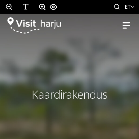
ET
Kaardirakendus