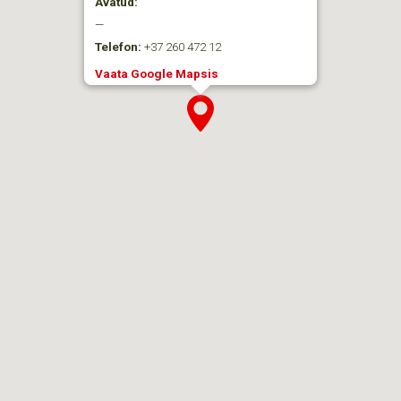
Avatud:
—
Telefon:
+37 260 472 12
Vaata Google Mapsis