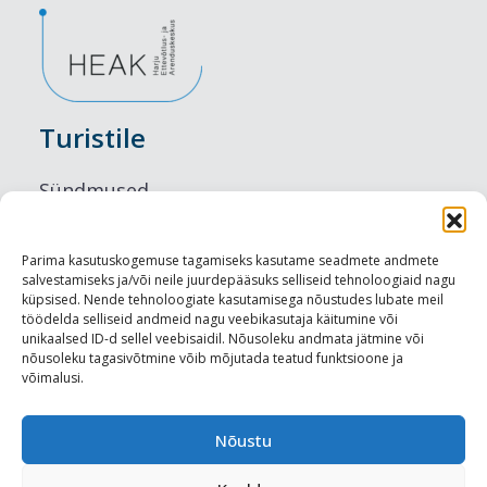
Turistile
Sündmused
Majutus
Parima kasutuskogemuse tagamiseks kasutame seadmete andmete
salvestamiseks ja/või neile juurdepääsuks selliseid tehnoloogiaid nagu
Maitseelamused
küpsised. Nende tehnoloogiate kasutamisega nõustudes lubate meil
töödelda selliseid andmeid nagu veebikasutaja käitumine või
Vaatamisväärsused
unikaalsed ID-d sellel veebisaidil. Nõusoleku andmata jätmine või
nõusoleku tagasivõtmine võib mõjutada teatud funktsioone ja
võimalusi.
Visit Tallinn
Turismiprofessionaalile
Nõustu