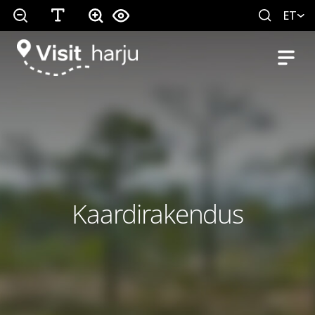
ET
Kaardirakendus