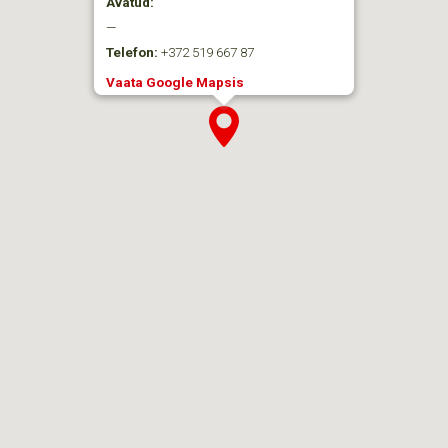
Avatud:
—
Telefon:
+372 519 667 87
Vaata Google Mapsis