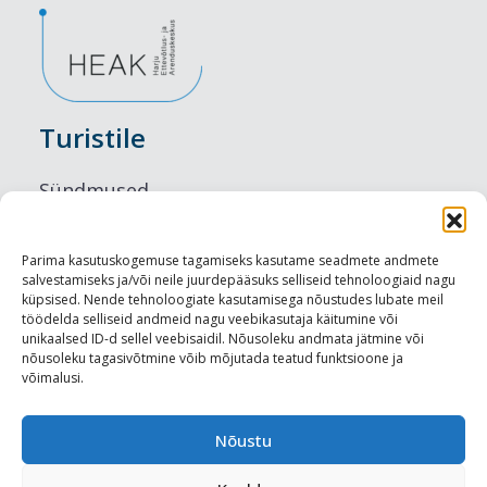
Turistile
Sündmused
Majutus
Parima kasutuskogemuse tagamiseks kasutame seadmete andmete
salvestamiseks ja/või neile juurdepääsuks selliseid tehnoloogiaid nagu
Maitseelamused
küpsised. Nende tehnoloogiate kasutamisega nõustudes lubate meil
töödelda selliseid andmeid nagu veebikasutaja käitumine või
Vaatamisväärsused
unikaalsed ID-d sellel veebisaidil. Nõusoleku andmata jätmine või
nõusoleku tagasivõtmine võib mõjutada teatud funktsioone ja
võimalusi.
Visit Tallinn
Turismiprofessionaalile
Nõustu