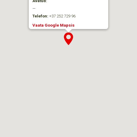
Avatud:
—
Telefon:
+37 252 729 96
Vaata Google Mapsis