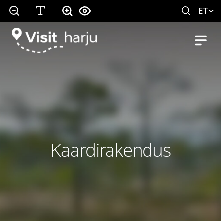
ET
Kaardirakendus