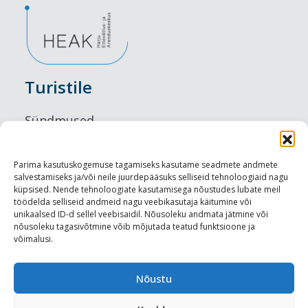
Turistile
Sündmused
Majutus
Parima kasutuskogemuse tagamiseks kasutame seadmete andmete
salvestamiseks ja/või neile juurdepääsuks selliseid tehnoloogiaid nagu
Maitseelamused
küpsised. Nende tehnoloogiate kasutamisega nõustudes lubate meil
töödelda selliseid andmeid nagu veebikasutaja käitumine või
Vaatamisväärsused
unikaalsed ID-d sellel veebisaidil. Nõusoleku andmata jätmine või
nõusoleku tagasivõtmine võib mõjutada teatud funktsioone ja
võimalusi.
Visit Tallinn
Turismiprofessionaalile
Nõustu