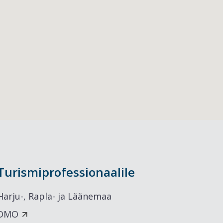
Turismiprofessionaalile
Harju-, Rapla- ja Läänemaa
DMO