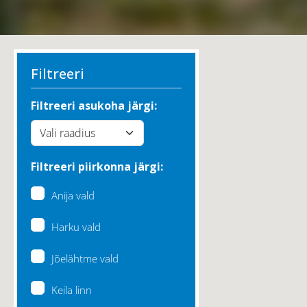
Filtreeri
Filtreeri asukoha järgi:
Filtreeri piirkonna järgi:
Anija vald
Harku vald
Jõelähtme vald
Keila linn