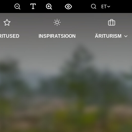
ET
RITUSED
INSPIRATSIOON
ÄRITURISM