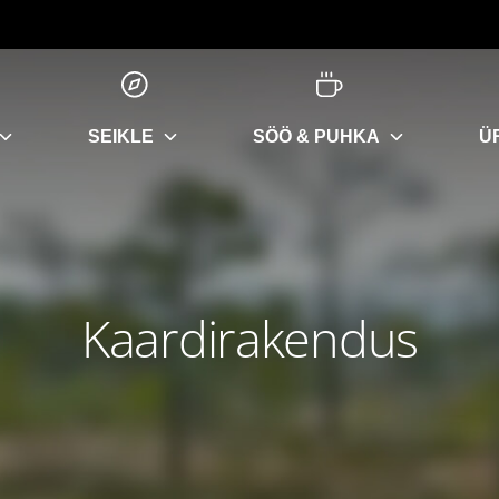
SEIKLE
SÖÖ & PUHKA
Ü
Kaardirakendus