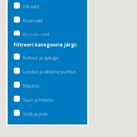
Kiili vald
Kose vald
Kuusalu vald
Filtreeri kategooria järgi:
Lääne-Harju vald
Kultuur ja ajalugu
Loksa linn
Loodus ja aktiivne puhkus
Maardu linn
Majutus
Raasiku vald
Saun ja heaolu
Rae vald
Söök ja jook
Saku vald
Saue vald