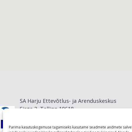
Viimsi vald
SA Harju Ettevõtlus- ja Arenduskeskus
Sirge 2, Tallinn 10618
info@visitharju.com
Parima kasutuskogemuse tagamiseks kasutame seadmete andmete salve