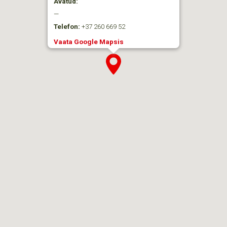
Avatud:
—
Telefon:
+37 260 669 52
Vaata Google Mapsis