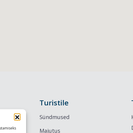
Turistile
Sündmused
stamiseks
Majutus