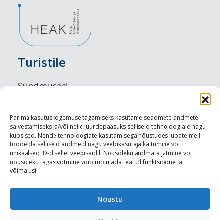
Turistile
Sündmused
Majutus
Parima kasutuskogemuse tagamiseks kasutame seadmete andmete
salvestamiseks ja/või neile juurdepääsuks selliseid tehnoloogiaid nagu
Maitseelamused
küpsised. Nende tehnoloogiate kasutamisega nõustudes lubate meil
töödelda selliseid andmeid nagu veebikasutaja käitumine või
Vaatamisväärsused
unikaalsed ID-d sellel veebisaidil. Nõusoleku andmata jätmine või
nõusoleku tagasivõtmine võib mõjutada teatud funktsioone ja
võimalusi.
Visit Tallinn
Turismiprofessionaalile
Nõustu