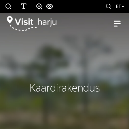
ET
Kaardirakendus