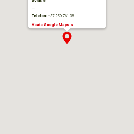
Avatud:
—
Telefon:
+37 250 761 38
Vaata Google Mapsis