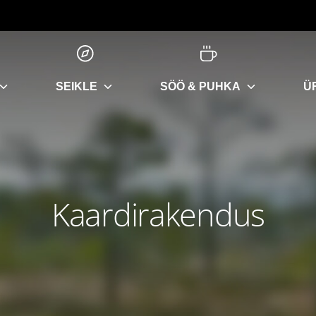
SEIKLE
SÖÖ & PUHKA
Ü
Kaardirakendus