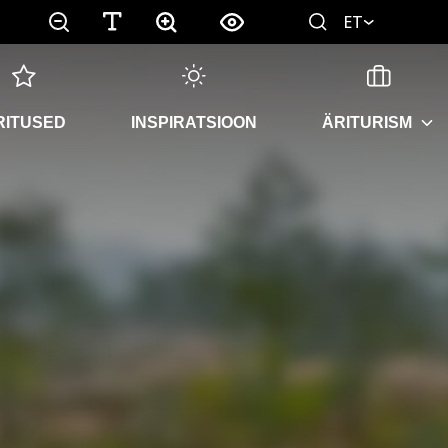
ET
RITUSED
INSPIRATSIOON
ÄRITURISM