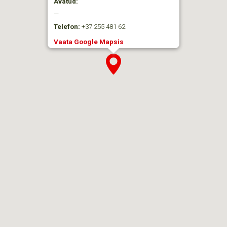
Avatud:
—
Telefon:
+37 255 481 62
Vaata Google Mapsis