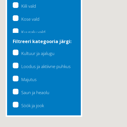
Kiili vald
Kose vald
Kuusalu vald
Filtreeri kategooria järgi:
Lääne-Harju vald
Kultuur ja ajalugu
Loksa linn
Loodus ja aktiivne puhkus
Maardu linn
Majutus
Raasiku vald
Saun ja heaolu
Rae vald
Söök ja jook
Saku vald
Saue vald