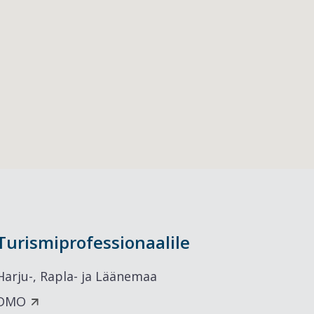
Turismiprofessionaalile
Harju-, Rapla- ja Läänemaa
DMO