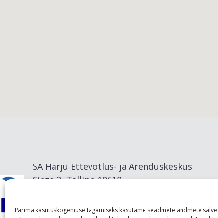
Viimsi vald
SA Harju Ettevõtlus- ja Arenduskeskus
Sirge 2, Tallinn 10618
info@visitharju.com
Parima kasutuskogemuse tagamiseks kasutame seadmete andmete salve