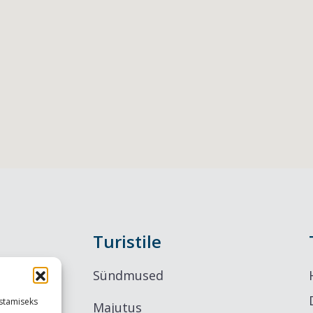
Turistile
Sündmused
stamiseks
Majutus