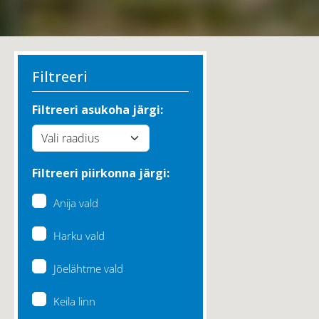
Filtreeri
Filtreeri asukoha järgi:
Filtreeri piirkonna järgi:
Anija vald
Harku vald
Jõelähtme vald
Keila linn