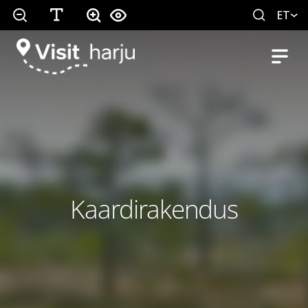
ET
Kaardirakendus