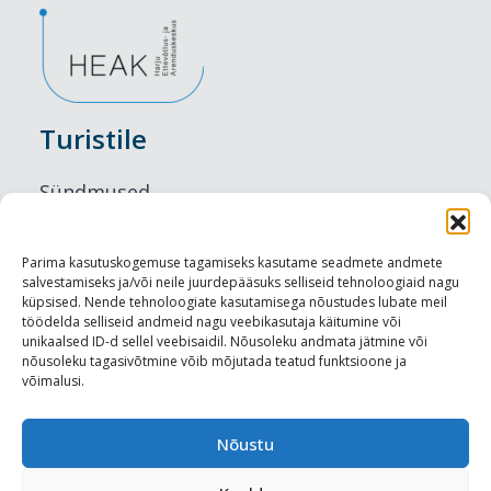
Turistile
Sündmused
Majutus
Parima kasutuskogemuse tagamiseks kasutame seadmete andmete
salvestamiseks ja/või neile juurdepääsuks selliseid tehnoloogiaid nagu
Maitseelamused
küpsised. Nende tehnoloogiate kasutamisega nõustudes lubate meil
töödelda selliseid andmeid nagu veebikasutaja käitumine või
Vaatamisväärsused
unikaalsed ID-d sellel veebisaidil. Nõusoleku andmata jätmine või
nõusoleku tagasivõtmine võib mõjutada teatud funktsioone ja
võimalusi.
Visit Tallinn
Turismiprofessionaalile
Nõustu