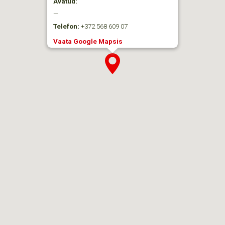
Avatud:
—
Telefon:
+372 568 609 07
Vaata Google Mapsis