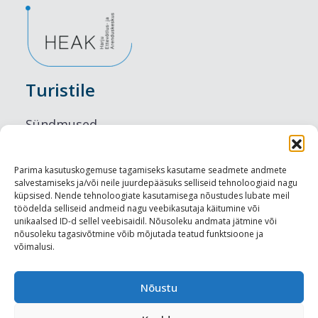
Turistile
Sündmused
Majutus
Parima kasutuskogemuse tagamiseks kasutame seadmete andmete
salvestamiseks ja/või neile juurdepääsuks selliseid tehnoloogiaid nagu
Maitseelamused
küpsised. Nende tehnoloogiate kasutamisega nõustudes lubate meil
töödelda selliseid andmeid nagu veebikasutaja käitumine või
Vaatamisväärsused
unikaalsed ID-d sellel veebisaidil. Nõusoleku andmata jätmine või
nõusoleku tagasivõtmine võib mõjutada teatud funktsioone ja
võimalusi.
Visit Tallinn
Turismiprofessionaalile
Nõustu