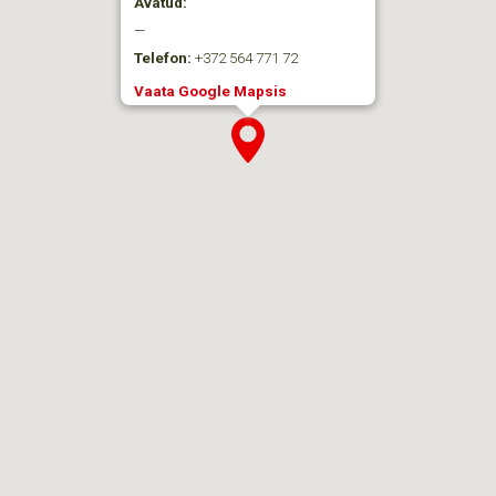
Avatud:
—
Telefon:
+372 564 771 72
Vaata Google Mapsis