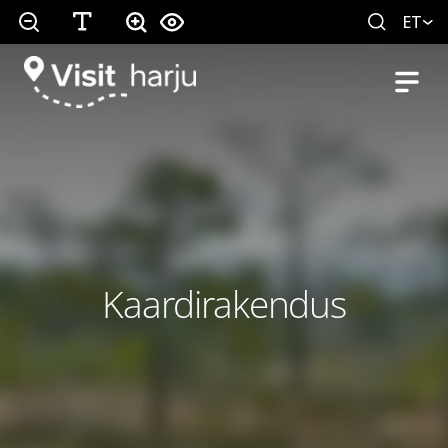
ET
Kaardirakendus