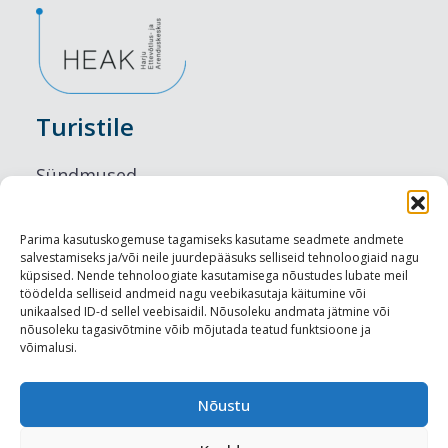
Turistile
Sündmused
Majutus
Parima kasutuskogemuse tagamiseks kasutame seadmete andmete
salvestamiseks ja/või neile juurdepääsuks selliseid tehnoloogiaid nagu
Maitseelamused
küpsised. Nende tehnoloogiate kasutamisega nõustudes lubate meil
töödelda selliseid andmeid nagu veebikasutaja käitumine või
Vaatamisväärsused
unikaalsed ID-d sellel veebisaidil. Nõusoleku andmata jätmine või
nõusoleku tagasivõtmine võib mõjutada teatud funktsioone ja
võimalusi.
Visit Tallinn
Turismiprofessionaalile
Nõustu