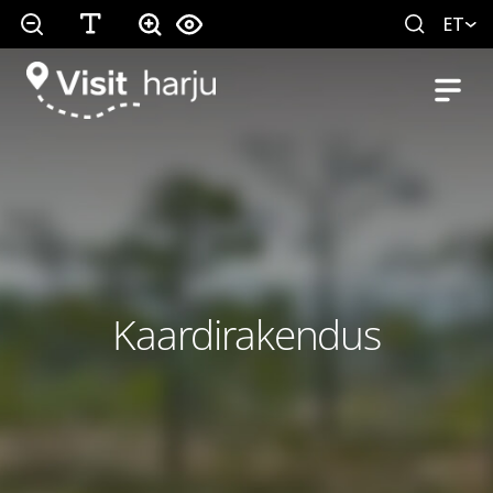
ET
Kaardirakendus