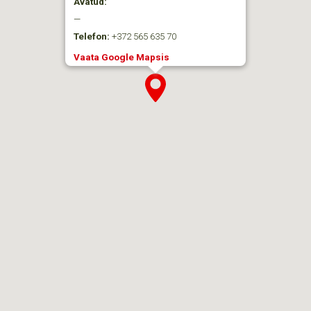
Avatud:
—
Telefon:
+372 565 635 70
Vaata Google Mapsis