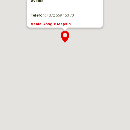
Avatud:
—
Telefon:
+372 569 150 70
Vaata Google Mapsis