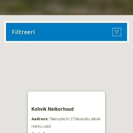
Filtreeri
Kohvik Neiborhuud
Aadress:
Teenuste tn 2 Tabasalu alevik
Harku vald