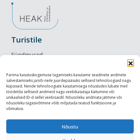
Turistile
Sündmused
Majutus
Parima kasutuskogemuse tagamiseks kasutame seadmete andmete
salvestamiseks ja/või neile juurdepääsuks selliseid tehnoloogiaid nagu
Maitseelamused
küpsised. Nende tehnoloogiate kasutamisega nõustudes lubate meil
töödelda selliseid andmeid nagu veebikasutaja käitumine või
Vaatamisväärsused
unikaalsed ID-d sellel veebisaidil. Nõusoleku andmata jätmine või
nõusoleku tagasivõtmine võib mõjutada teatud funktsioone ja
võimalusi.
Visit Tallinn
Turismiprofessionaalile
Nõustu