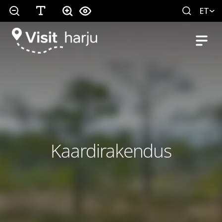
ET
Kaardirakendus