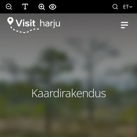
ET
Kaardirakendus