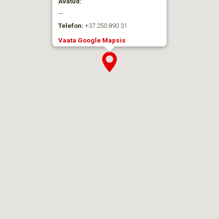
Avatud:
—
Telefon:
+37 250 890 31
Vaata Google Mapsis