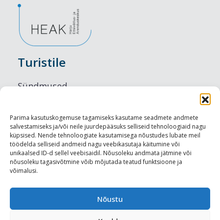
Turistile
Sündmused
Majutus
Parima kasutuskogemuse tagamiseks kasutame seadmete andmete
salvestamiseks ja/või neile juurdepääsuks selliseid tehnoloogiaid nagu
Maitseelamused
küpsised. Nende tehnoloogiate kasutamisega nõustudes lubate meil
töödelda selliseid andmeid nagu veebikasutaja käitumine või
Vaatamisväärsused
unikaalsed ID-d sellel veebisaidil. Nõusoleku andmata jätmine või
nõusoleku tagasivõtmine võib mõjutada teatud funktsioone ja
võimalusi.
Visit Tallinn
Turismiprofessionaalile
Nõustu