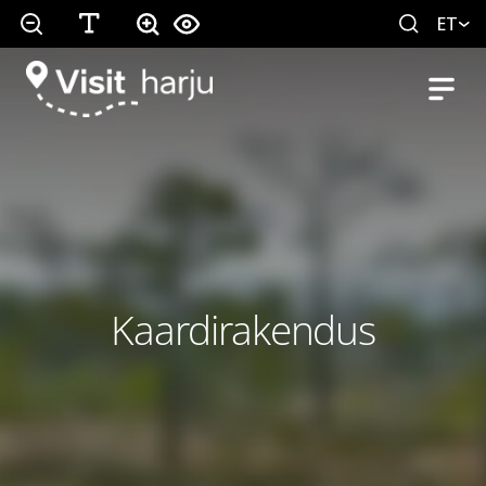
ET
Kaardirakendus