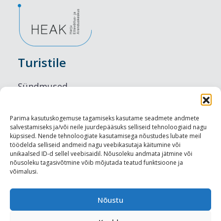
Turistile
Sündmused
Majutus
Parima kasutuskogemuse tagamiseks kasutame seadmete andmete
salvestamiseks ja/või neile juurdepääsuks selliseid tehnoloogiaid nagu
Maitseelamused
küpsised. Nende tehnoloogiate kasutamisega nõustudes lubate meil
töödelda selliseid andmeid nagu veebikasutaja käitumine või
Vaatamisväärsused
unikaalsed ID-d sellel veebisaidil. Nõusoleku andmata jätmine või
nõusoleku tagasivõtmine võib mõjutada teatud funktsioone ja
võimalusi.
Visit Tallinn
Turismiprofessionaalile
Nõustu