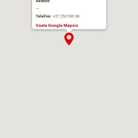
Avatud:
—
Telefon:
+37 250 590 38
Vaata Google Mapsis