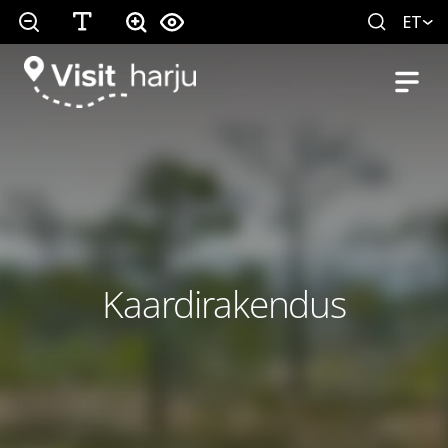
ET
Kaardirakendus