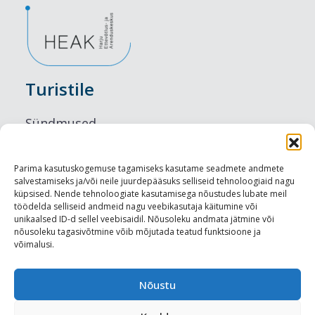
Turistile
Sündmused
Majutus
Parima kasutuskogemuse tagamiseks kasutame seadmete andmete
salvestamiseks ja/või neile juurdepääsuks selliseid tehnoloogiaid nagu
Maitseelamused
küpsised. Nende tehnoloogiate kasutamisega nõustudes lubate meil
töödelda selliseid andmeid nagu veebikasutaja käitumine või
Vaatamisväärsused
unikaalsed ID-d sellel veebisaidil. Nõusoleku andmata jätmine või
nõusoleku tagasivõtmine võib mõjutada teatud funktsioone ja
võimalusi.
Visit Tallinn
Turismiprofessionaalile
Nõustu