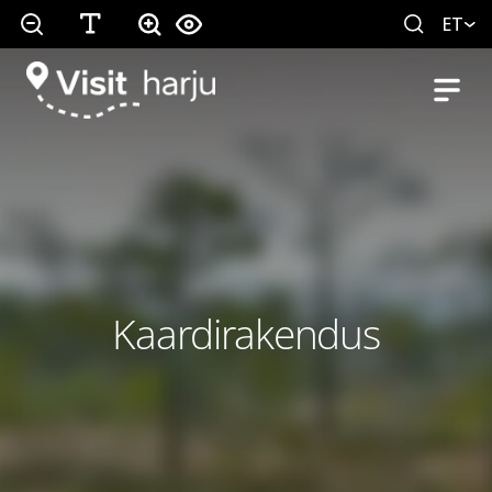
ET
Kaardirakendus