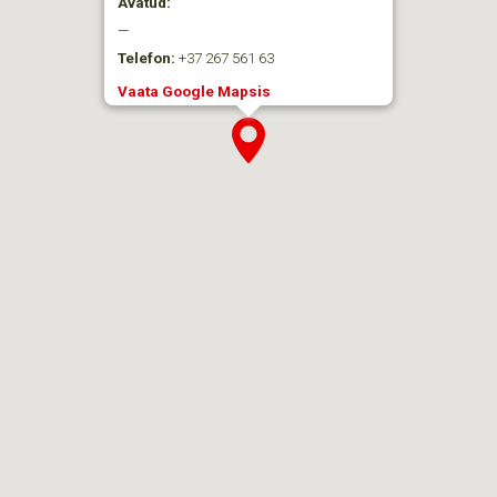
Avatud:
—
Telefon:
+37 267 561 63
Vaata Google Mapsis