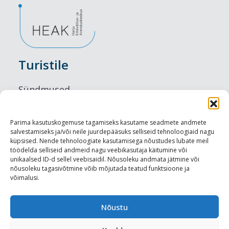
Turistile
Sündmused
Majutus
Parima kasutuskogemuse tagamiseks kasutame seadmete andmete
salvestamiseks ja/või neile juurdepääsuks selliseid tehnoloogiaid nagu
Maitseelamused
küpsised. Nende tehnoloogiate kasutamisega nõustudes lubate meil
töödelda selliseid andmeid nagu veebikasutaja käitumine või
Vaatamisväärsused
unikaalsed ID-d sellel veebisaidil. Nõusoleku andmata jätmine või
nõusoleku tagasivõtmine võib mõjutada teatud funktsioone ja
võimalusi.
Visit Tallinn
Turismiprofessionaalile
Nõustu