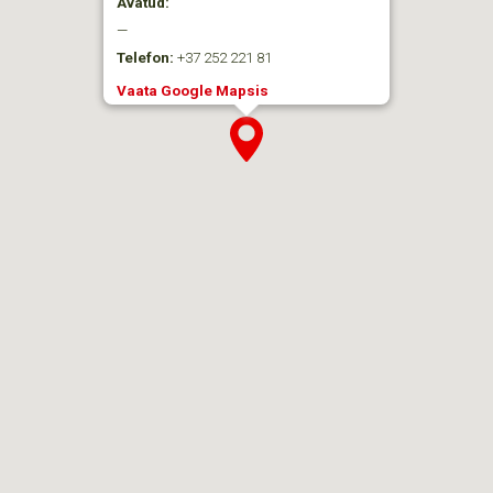
Avatud:
—
Telefon:
+37 252 221 81
Vaata Google Mapsis