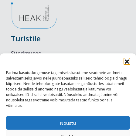
Turistile
Sündmused
Majutus
Parima kasutuskogemuse tagamiseks kasutame seadmete andmete
salvestamiseks ja/või neile juurdepääsuks selliseid tehnoloogiaid nagu
Maitseelamused
küpsised. Nende tehnoloogiate kasutamisega nõustudes lubate meil
töödelda selliseid andmeid nagu veebikasutaja käitumine või
Vaatamisväärsused
unikaalsed ID-d sellel veebisaidil. Nõusoleku andmata jätmine või
nõusoleku tagasivõtmine võib mõjutada teatud funktsioone ja
võimalusi.
Visit Tallinn
Turismiprofessionaalile
Nõustu