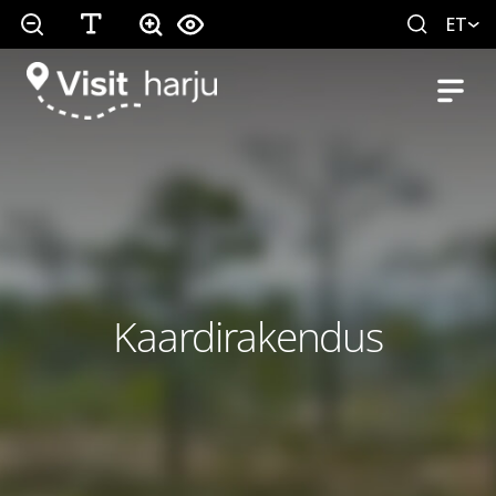
ET
Kaardirakendus