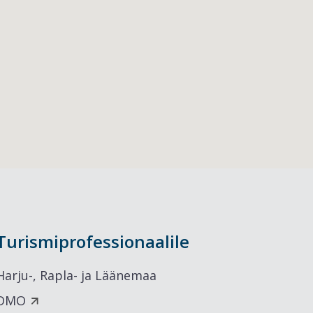
Turismiprofessionaalile
Harju-, Rapla- ja Läänemaa
DMO