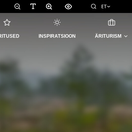
ET
RITUSED
INSPIRATSIOON
ÄRITURISM