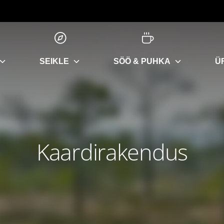
SEIKLE
SÖÖ & PUHKA
Ü
Kaardirakendus