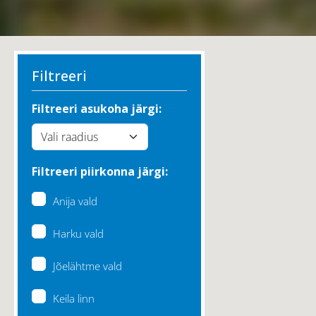
Filtreeri
Filtreeri asukoha järgi:
Filtreeri piirkonna järgi:
Anija vald
Harku vald
Jõelähtme vald
Keila linn