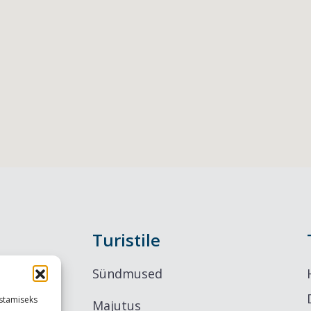
Turistile
Sündmused
stamiseks
Majutus