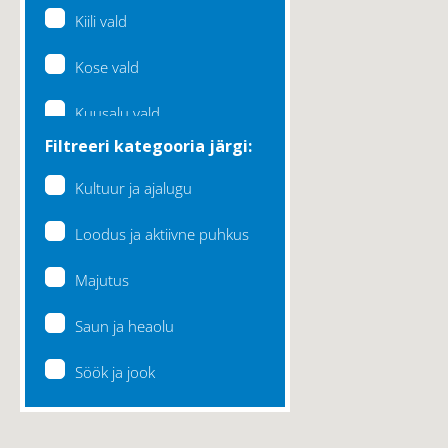
Kiili vald
Kose vald
Kuusalu vald
Filtreeri kategooria järgi:
Lääne-Harju vald
Kultuur ja ajalugu
Loksa linn
Loodus ja aktiivne puhkus
Maardu linn
Majutus
Raasiku vald
Saun ja heaolu
Rae vald
Söök ja jook
Saku vald
Saue vald