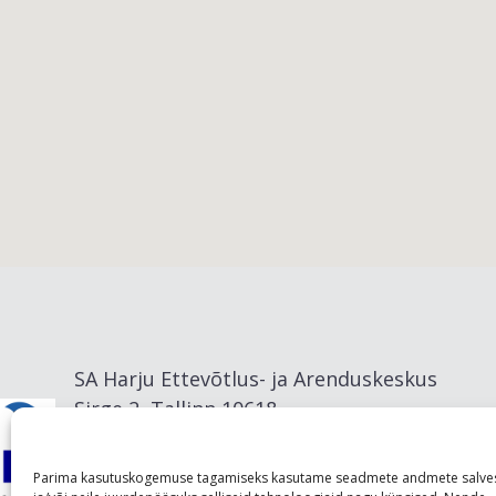
Viimsi vald
SA Harju Ettevõtlus- ja Arenduskeskus
Sirge 2, Tallinn 10618
info@visitharju.com
Parima kasutuskogemuse tagamiseks kasutame seadmete andmete salve