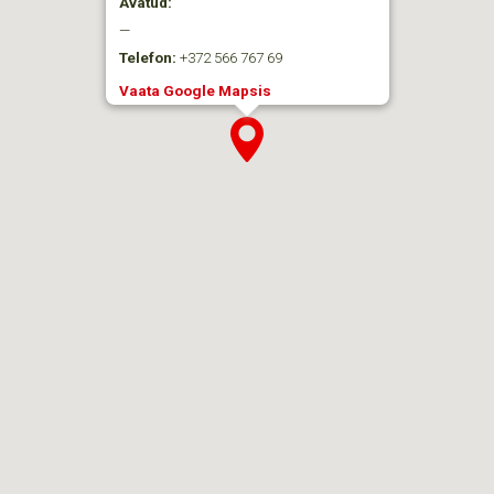
Avatud:
—
Telefon:
+372 566 767 69
Vaata Google Mapsis